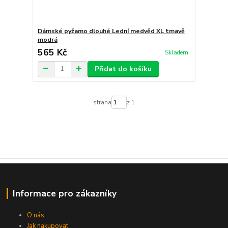
Dámské pyžamo dlouhé Lední medvěd XL tmavě
modrá
565 Kč
Skladem
Přidat do košíku
strana
z 1
Informace pro zákazníky
O nás
Jak nakupovat