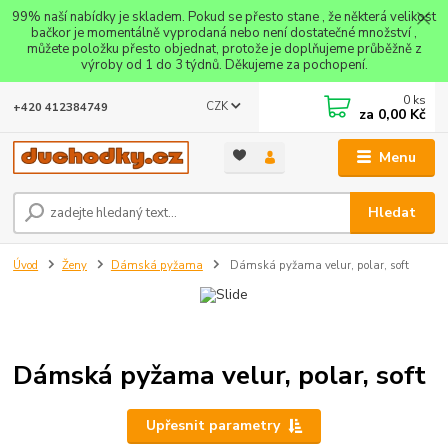
99% naší nabídky je skladem. Pokud se přesto stane , že některá velikost
bačkor je momentálně vyprodaná nebo není dostatečné množství ,
můžete položku přesto objednat, protože je doplňujeme průběžně z
výroby od 1 do 3 týdnů. Děkujeme za pochopení.
0
ks
CZK
+420 412384749
za
0,00 Kč
Menu
Hledat
Úvod
Ženy
Dámská pyžama
Dámská pyžama velur, polar, soft
Dámská pyžama velur, polar, soft
Upřesnit parametry