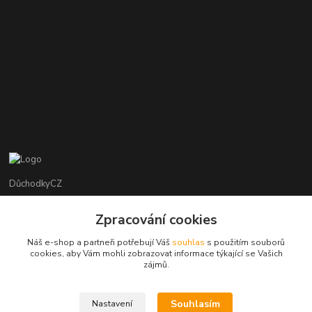
DůchodkyCZ
Jana Krejčí
Zpracování cookies
+420 412384749
Náš e-shop a partneři potřebují Váš
souhlas
s použitím souborů
cookies, aby Vám mohli zobrazovat informace týkající se Vašich
objednavky@duchodky.cz
zájmů.
Souhlasím
Nastavení