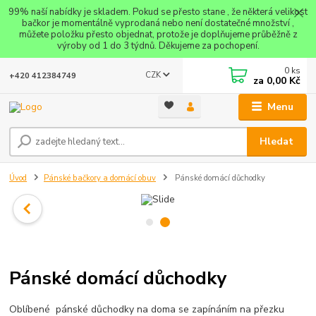
99% naší nabídky je skladem. Pokud se přesto stane , že některá velikost
bačkor je momentálně vyprodaná nebo není dostatečné množství ,
můžete položku přesto objednat, protože je doplňujeme průběžně z
výroby od 1 do 3 týdnů. Děkujeme za pochopení.
0
ks
CZK
+420 412384749
za
0,00 Kč
Menu
Hledat
Úvod
Pánské bačkory a domácí obuv
Pánské domácí důchodky
Pánské domácí důchodky
Oblíbené pánské důchodky na doma se zapínáním na přezku