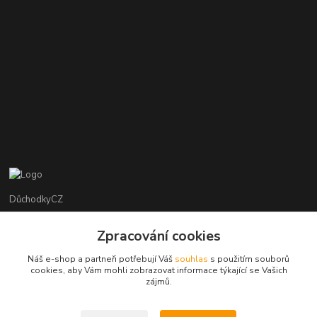
DůchodkyCZ
Jana Krejčí
Zpracování cookies
+420 412384749
Náš e-shop a partneři potřebují Váš
souhlas
s použitím souborů
cookies, aby Vám mohli zobrazovat informace týkající se Vašich
objednavky@duchodky.cz
zájmů.