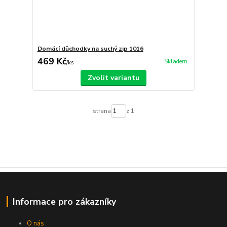
Domácí důchodky na suchý zip 1016
469 Kč
Skladem
/
ks
Zvolit variantu
strana
z 1
Informace pro zákazníky
O nás