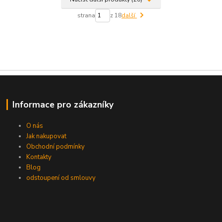
strana
z 18
další
Informace pro zákazníky
O nás
Jak nakupovat
Obchodní podmínky
Kontakty
Blog
odstoupení od smlouvy