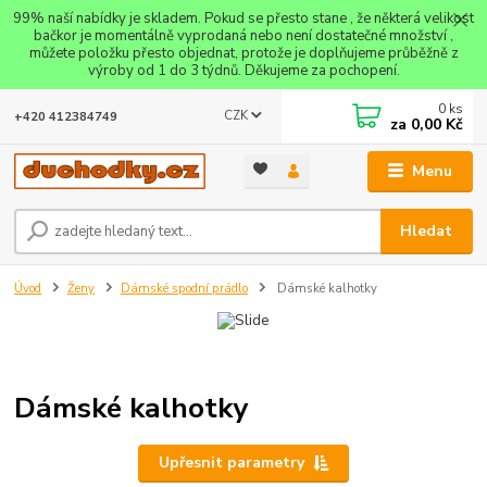
99% naší nabídky je skladem. Pokud se přesto stane , že některá velikost
bačkor je momentálně vyprodaná nebo není dostatečné množství ,
můžete položku přesto objednat, protože je doplňujeme průběžně z
výroby od 1 do 3 týdnů. Děkujeme za pochopení.
0
ks
CZK
+420 412384749
za
0,00 Kč
Menu
Hledat
Úvod
Ženy
Dámské spodní prádlo
Dámské kalhotky
Dámské kalhotky
Upřesnit parametry