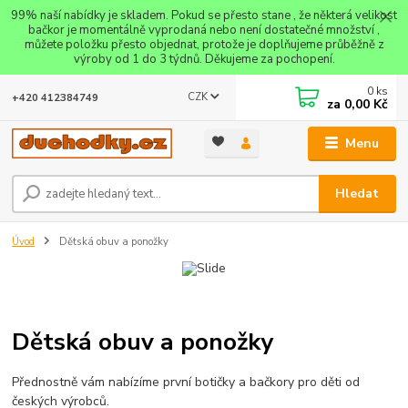
99% naší nabídky je skladem. Pokud se přesto stane , že některá velikost
bačkor je momentálně vyprodaná nebo není dostatečné množství ,
můžete položku přesto objednat, protože je doplňujeme průběžně z
výroby od 1 do 3 týdnů. Děkujeme za pochopení.
0
ks
CZK
+420 412384749
za
0,00 Kč
Menu
Hledat
Úvod
Dětská obuv a ponožky
Dětská obuv a ponožky
Přednostně vám nabízíme první botičky a bačkory pro děti od
českých výrobců.