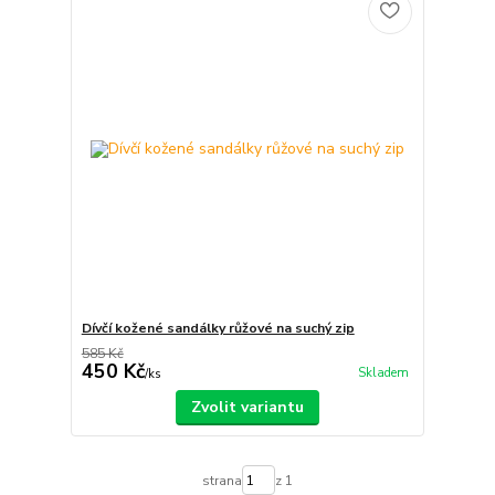
Dívčí kožené sandálky růžové na suchý zip
585 Kč
450 Kč
Skladem
/
ks
Zvolit variantu
strana
z 1