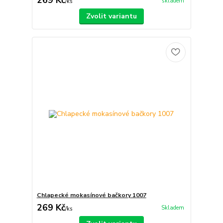
269 Kč
skladem
/
ks
Zvolit variantu
Chlapecké mokasínové bačkory 1007
269 Kč
Skladem
/
ks