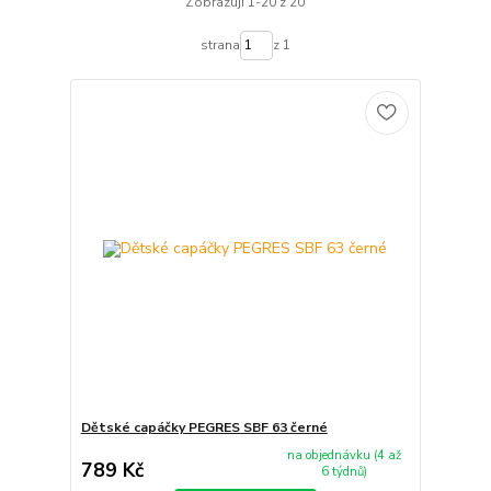
Zobrazuji 1-20 z 20
strana
z 1
Dětské capáčky PEGRES SBF 63 černé
na objednávku (4 až
789 Kč
6 týdnů)