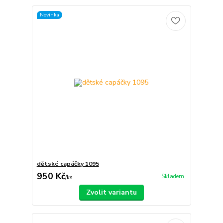
Novinka
dětské capáčky 1095
950 Kč
Skladem
/
ks
Zvolit variantu