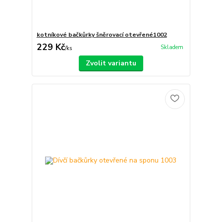
kotníkové bačkůrky šněrovací otevřené1002
229 Kč
Skladem
/
ks
Zvolit variantu