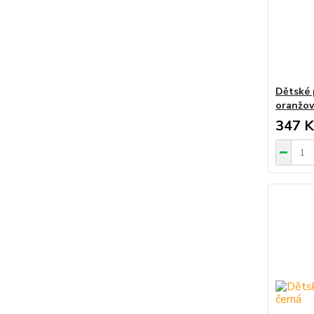
Dětské 
oranžo
347 K