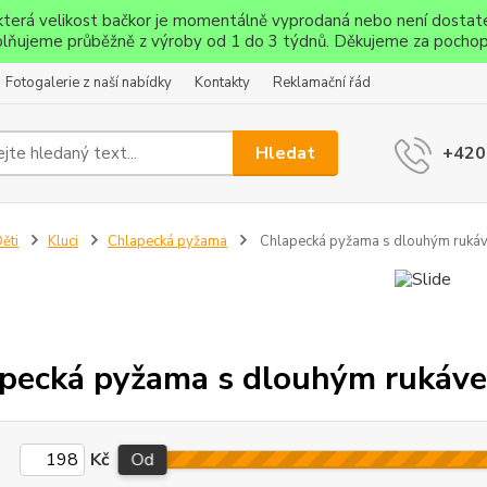
ěkterá velikost bačkor je momentálně vyprodaná nebo není dostat
lňujeme průběžně z výroby od 1 do 3 týdnů. Děkujeme za pochop
Fotogalerie z naší nabídky
Kontakty
Reklamační řád
Hledat
+420
ěti
Kluci
Chlapecká pyžama
Chlapecká pyžama s dlouhým ruká
pecká pyžama s dlouhým rukáv
Kč
Od