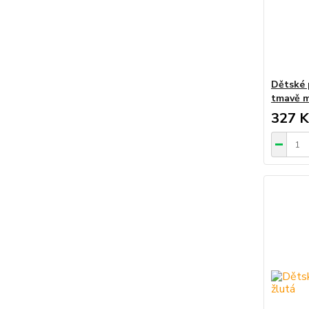
Dětské 
tmavě 
327 K