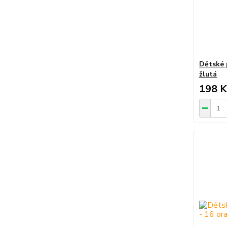
Dětské 
žlutá
198 K