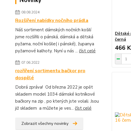
Novinky
08.08.2024
Rozšíření nabídky nočního prádla
Náš sortiment dámských nočních košilí
Dětské 
jsme rozšířili o pánská, dámská a dětská
černá
pyžama, noční košile( i pánské), županya
466 K
pyžamové kalhoty. Nyní u nás ...
číst celé
07.06.2022
rozříření sortimentu bačkor pro
dospělé
Dobrá zpráva! Od března 2022 je opět
skladem model 1034 dámské kotníkové
bačkory na zip , po kterých jste volali. Jsou
již skladem a můžete je ves...
číst celé
Zobrazit všechny novinky