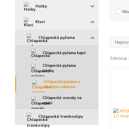
Holky
Skl
Kluci
Chlapecká pyžama
Nejnově
Chlapecká pyžama kapri
Zobrazuji 
Chlapecká pyžama
šortky
Chlapecká pyžama s
dlouhým rukávem
Chlapecké overaly na
spaní
Chlapecké trenkoslipy