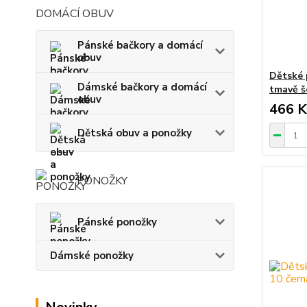
DOMÁCÍ OBUV
Pánské bačkory a domácí
obuv
Dětské 
Dámské bačkory a domácí
tmavě š
obuv
466 K
Dětská obuv a ponožky
PONOŽKY
Pánské ponožky
Dámské ponožky