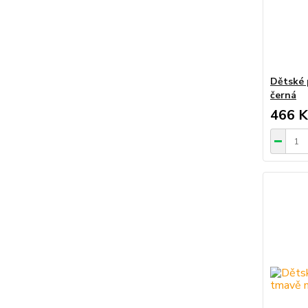
Dětské 
černá
466 K