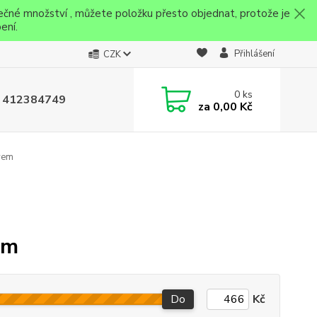
ečné množství , můžete položku přesto objednat, protože je
ení.
Přihlášení
CZK
0
ks
 412384749
za
0,00 Kč
vem
em
Do
Kč