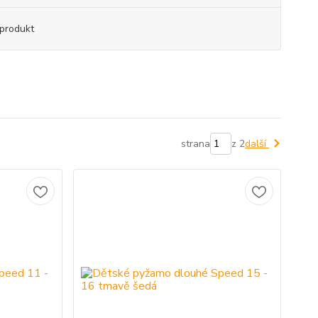
produkt
strana
z 2
další