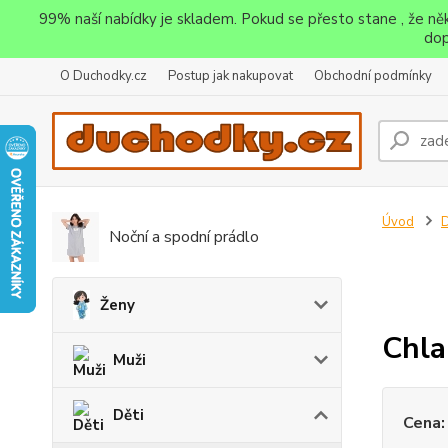
99% naší nabídky je skladem. Pokud se přesto stane , že n
dop
O Duchodky.cz
Postup jak nakupovat
Obchodní podmínky
Úvod
D
Noční a spodní prádlo
Ženy
Chla
Muži
Děti
Cena: