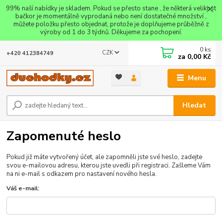
99% naší nabídky je skladem. Pokud se přesto stane , že některá velikost
bačkor je momentálně vyprodaná nebo není dostatečné množství ,
můžete položku přesto objednat, protože je doplňujeme průběžně z
výroby od 1 do 3 týdnů. Děkujeme za pochopení.
0
ks
CZK
+420 412384749
za
0,00 Kč
Menu
Hledat
Zapomenuté heslo
Pokud již máte vytvořený účet, ale zapomněli jste své heslo, zadejte
svou e-mailovou adresu, kterou jste uvedli při registraci. Zašleme Vám
na ni e-mail s odkazem pro nastavení nového hesla.
Váš e-mail: