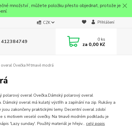
ečné množství , můžete položku přesto objednat, protože je
ení.
Přihlášení
CZK
0
ks
 412384749
za
0,00 Kč
overal Ovečka M tmavě modrá
rá
 polarový overal Ovečka.Dámský polarový overal
. Dámský overal má kulatý výstřih a zapínání na zip. Rukávy a
y jsou zakončeny praktickými lemy. Decentní overal zdobí
ce s motivem veselé ovečky. Na tmavě modrém podkladu je
nápis 'Lazy sunday'. Použitý materiál je hřejiv...
celý popis