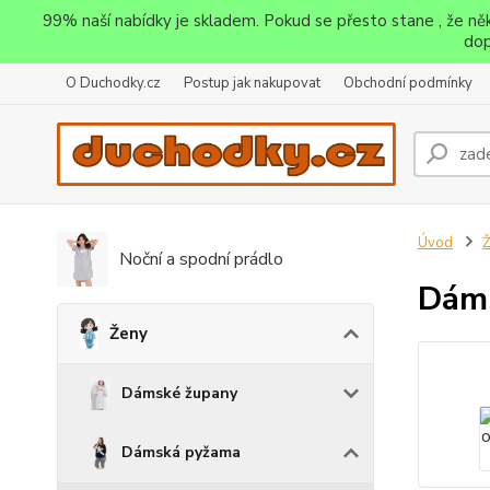
99% naší nabídky je skladem. Pokud se přesto stane , že n
dop
O Duchodky.cz
Postup jak nakupovat
Obchodní podmínky
Úvod
Noční a spodní prádlo
Dáms
Ženy
Dámské župany
Dámská pyžama