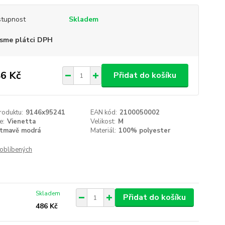
tupnost
Skladem
sme plátci DPH
6 Kč
Přidat do košíku
roduktu:
9146x95241
EAN kód:
2100050002
e:
Vienetta
Velikost:
M
tmavě modrá
Materiál:
100% polyester
oblíbených
Skladem
Přidat do košíku
486 Kč