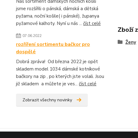
Náš sortiment dámských nočních košilí
jsme rozšířili o pánská, dámská a dětská
pyžama, noční košile( i pánské), županya
pyžamové kalhoty. Nyní u nás ...
číst celé
Zboží 
07.06.2022
Ženy
rozříření sortimentu bačkor pro
dospělé
Dobrá zpráva! Od března 2022 je opět
skladem model 1034 dámské kotníkové
bačkory na zip , po kterých jste volali. Jsou
již skladem a můžete je ves...
číst celé
Zobrazit všechny novinky