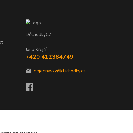
DůchodkyCZ
et
Jana Krejčí
+420 412384749
objednavky@duchodky.cz