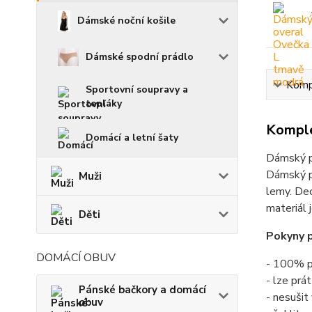
Dámské noční košile
Dámské spodní prádlo
Kompl
Sportovní soupravy a
tepláky
Komple
Domácí a letní šaty
Dámský p
Dámský po
Muži
lemy. Dec
materiál 
Děti
Pokyny p
DOMÁCÍ OBUV
- 100% p
- lze prá
Pánské bačkory a domácí
- nesušit
obuv