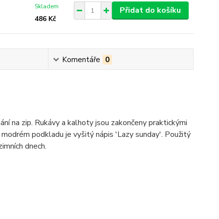
Skladem
Přidat do košíku
486 Kč
Komentáře
0
ní na zip. Rukávy a kalhoty jsou zakončeny praktickými
modrém podkladu je vyšitý nápis 'Lazy sunday'. Použitý
zimních dnech.