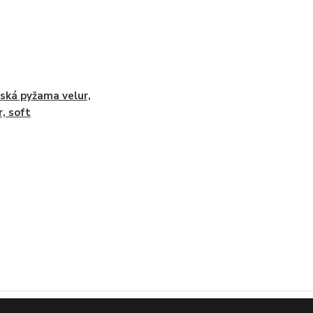
ká pyžama velur,
r, soft