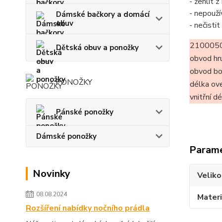
- žehlit 
- nepouží
Dámské bačkory a domácí
obuv
- nečisti
2100050
Dětská obuv a ponožky
obvod hr
obvod b
PONOŽKY
délka ov
vnitřní d
Pánské ponožky
Dámské ponožky
Param
Novinky
Veliko
08.08.2024
Materi
Rozšíření nabídky nočního prádla