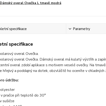
Dámský overal Ovečka L tmavě modrá
etní specifikace
Parametry
tní specifikace
olarový overal Ovečka.
larový overal Ovečka. Dámský overal má kulatý výstřih a zapíná
entní overal zdobí aplikace s motivem veselé ovečky. Na tmavě 
je hřejivý a poddajný na dotek, obzvláště ho oceníte v chladných 
ro údržbu:
olyester
t v pračce při teplotě do 30°
 v sušičce