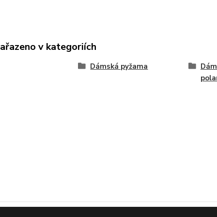
zařazeno v kategoriích
Dámská pyžama
Dáms
pola