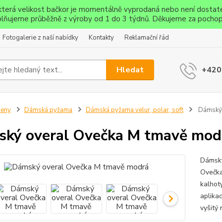
ěkterá velikost bačkor je momentálně vyprodaná nebo není dostat
lňujeme průběžně z výroby od 1 do 3 týdnů. Děkujeme za pochop
Fotogalerie z naší nabídky
Kontakty
Reklamační řád
Hledat
+420
Ženy
Dámská pyžama
Dámská pyžama velur, polar, soft
Dámský 
ký overal Ovečka M tmavě mod
Dámský
Ovečka
kalhot
aplika
vyšitý 