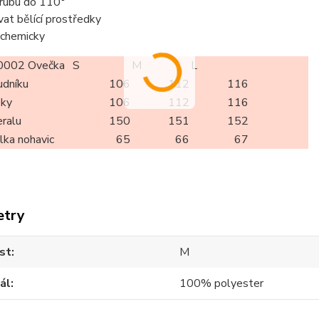
z rubu do 110°
vat bělící prostředky
t chemicky
002 Ovečka
S
M
L
udníku
106
112
116
oky
106
112
116
eralu
150
151
152
élka nohavic
65
66
67
etry
st
M
ál
100% polyester