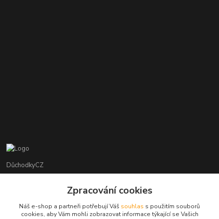
DůchodkyCZ
Jana Krejčí
Zpracování cookies
+420 412384749
Náš e-shop a partneři potřebují Váš
souhlas
s použitím souborů
cookies, aby Vám mohli zobrazovat informace týkající se Vašich
objednavky@duchodky.cz