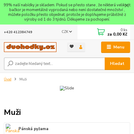
99% naší nabídky je skladem. Pokud se přesto stane , že některá velikost
bačkor je momentálně vyprodaná nebo není dostatečné množství ,
můžete položku přesto objednat, protože je doplňujeme průběžně z
výroby od 1 do 3 týdnů. Děkujeme za pochopení.
0
ks
CZK
+420 412384749
za
0,00 Kč
Menu
Hledat
Úvod
Muži
Muži
Pánská pyžama