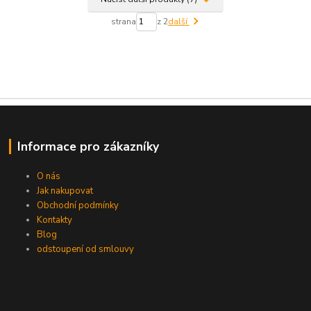
strana
z 2
další
Informace pro zákazníky
O nás
Jak nakupovat
Obchodní podmínky
Kontakty
Blog
odstoupení od smlouvy