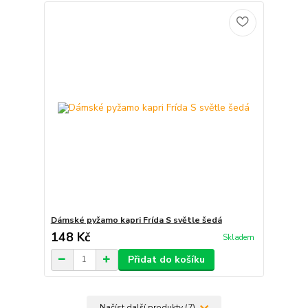
Dámské pyžamo kapri Frída S světle šedá
148 Kč
Skladem
Přidat do košíku
Načíst další produkty (7)