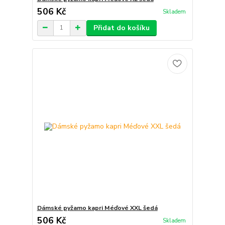
506 Kč
Skladem
Přidat do košíku
Dámské pyžamo kapri Méďové XXL šedá
506 Kč
Skladem