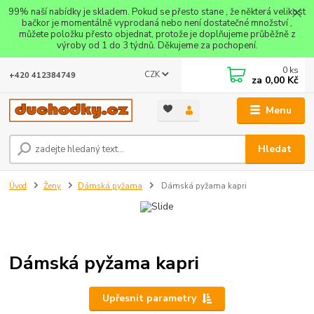
99% naší nabídky je skladem. Pokud se přesto stane , že některá velikost
bačkor je momentálně vyprodaná nebo není dostatečné množství ,
můžete položku přesto objednat, protože je doplňujeme průběžně z
výroby od 1 do 3 týdnů. Děkujeme za pochopení.
0
ks
CZK
+420 412384749
za
0,00 Kč
Menu
Hledat
Úvod
Ženy
Dámská pyžama
Dámská pyžama kapri
Dámská pyžama kapri
Upřesnit parametry