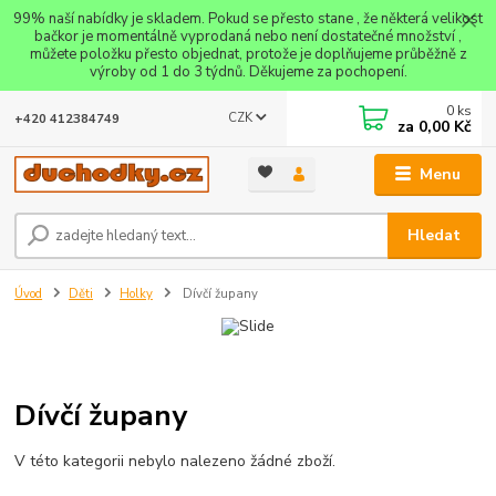
99% naší nabídky je skladem. Pokud se přesto stane , že některá velikost
bačkor je momentálně vyprodaná nebo není dostatečné množství ,
můžete položku přesto objednat, protože je doplňujeme průběžně z
výroby od 1 do 3 týdnů. Děkujeme za pochopení.
0
ks
CZK
+420 412384749
za
0,00 Kč
Menu
Hledat
Úvod
Děti
Holky
Dívčí župany
Dívčí župany
V této kategorii nebylo nalezeno žádné zboží.