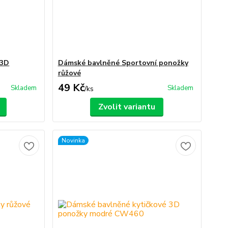
 3D
Dámské bavlněné Sportovní ponožky
růžové
49 Kč
Skladem
Skladem
/
ks
Zvolit variantu
Novinka