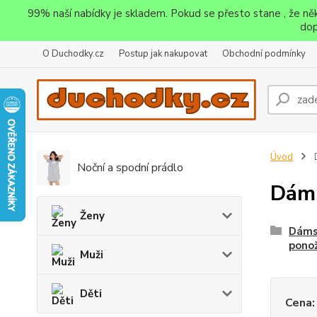
99% naší nabídky je skladem. Pokud se přesto stane , že n
dop
O Duchodky.cz
Postup jak nakupovat
Obchodní podmínky
Úvod
Noční a spodní prádlo
Dám
Ženy
Dáms
pono
Muži
Děti
Cena: