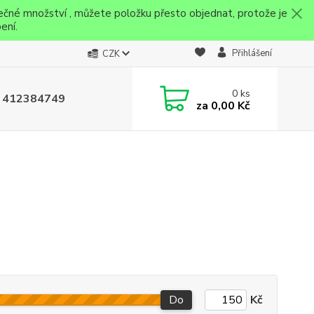
ečné množství , můžete položku přesto objednat, protože je
ení.
Přihlášení
CZK
0
ks
 412384749
za
0,00 Kč
Do
Kč