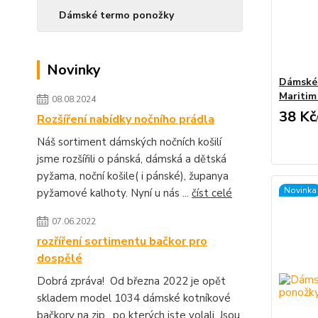
Dámské termo ponožky
Novinky
Dámské
Maritim
08.08.2024
38 Kč
Rozšíření nabídky nočního prádla
Náš sortiment dámských nočních košilí
jsme rozšířili o pánská, dámská a dětská
pyžama, noční košile( i pánské), županya
Novinka
pyžamové kalhoty. Nyní u nás ...
číst celé
07.06.2022
rozříření sortimentu bačkor pro
dospělé
Dobrá zpráva! Od března 2022 je opět
skladem model 1034 dámské kotníkové
bačkory na zip , po kterých jste volali. Jsou