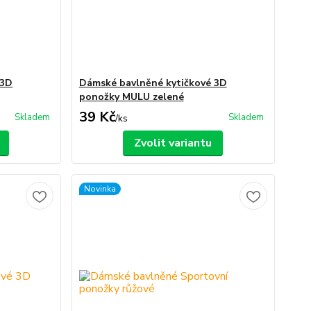
 3D
Dámské bavlněné kytičkové 3D
ponožky MULU zelené
39 Kč
Skladem
Skladem
/
ks
Zvolit variantu
Novinka