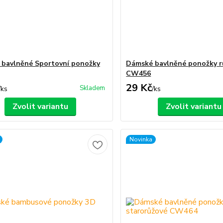
bavlněné Sportovní ponožky
Dámské bavlněné ponožky r
CW456
29 Kč
Skladem
/
ks
/
ks
Zvolit variantu
Zvolit variantu
Novinka