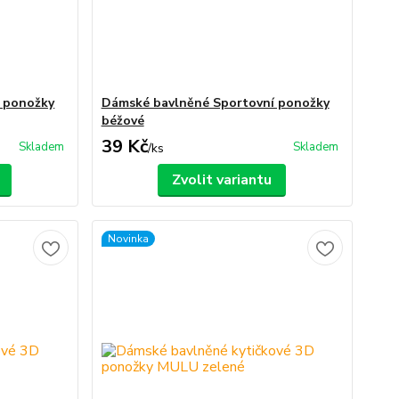
 ponožky
Dámské bavlněné Sportovní ponožky
béžové
39 Kč
Skladem
Skladem
/
ks
Zvolit variantu
Novinka