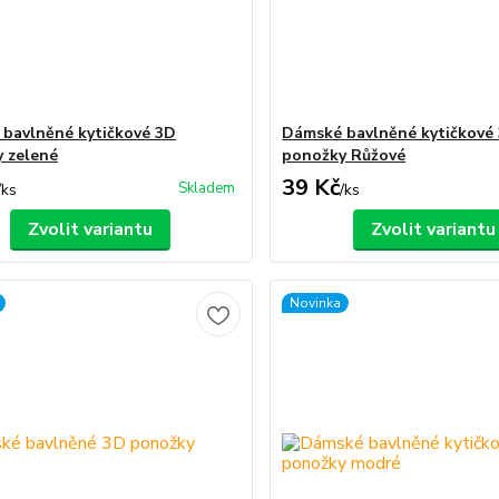
bavlněné kytičkové 3D
Dámské bavlněné kytičkové
 zelené
ponožky Růžové
39 Kč
Skladem
/
ks
/
ks
Zvolit variantu
Zvolit variantu
Novinka