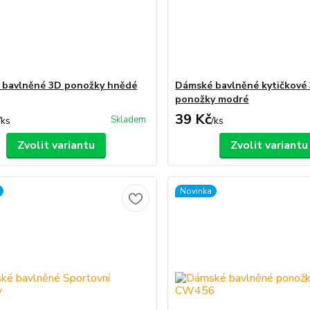
 bavlněné 3D ponožky hnědé
Dámské bavlněné kytičkové
ponožky modré
39 Kč
Skladem
/
ks
/
ks
Zvolit variantu
Zvolit variantu
Novinka