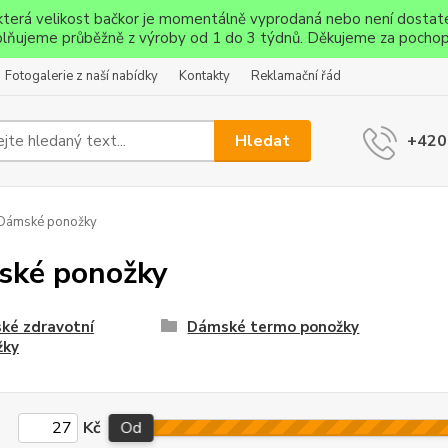
ěkterá velikost bačkor je momentálně vyprodaná nebo není dostat
lňujeme průběžně z výroby od 1 do 3 týdnů. Děkujeme za pochop
Fotogalerie z naší nabídky
Kontakty
Reklamační řád
Hledat
+420
Dámské ponožky
ské ponožky
ké zdravotní
Dámské termo ponožky
žky
Kč
Od