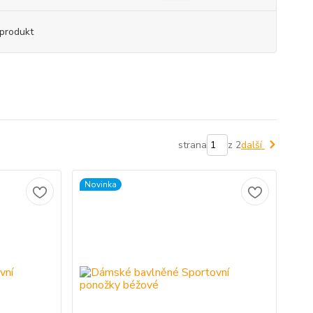
produkt
strana
z 2
další
Novinka