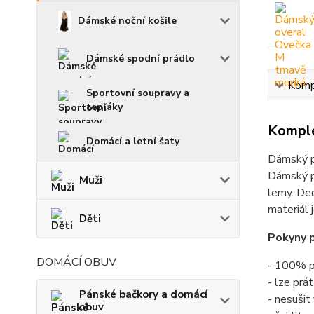
Dámské noční košile
Dámské spodní prádlo
Kompl
Sportovní soupravy a
tepláky
Komple
Domácí a letní šaty
Dámský p
Dámský po
Muži
lemy. Dec
materiál 
Děti
Pokyny p
DOMÁCÍ OBUV
- 100% p
- lze prá
Pánské bačkory a domácí
- nesušit
obuv