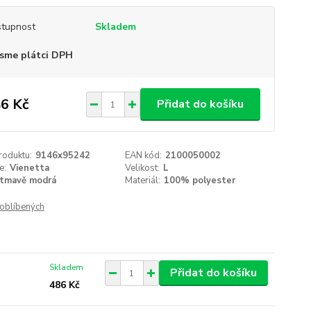
tupnost
Skladem
sme plátci DPH
6 Kč
Přidat do košíku
roduktu:
9146x95242
EAN kód:
2100050002
e:
Vienetta
Velikost:
L
tmavě modrá
Materiál:
100% polyester
oblíbených
Skladem
Přidat do košíku
486 Kč