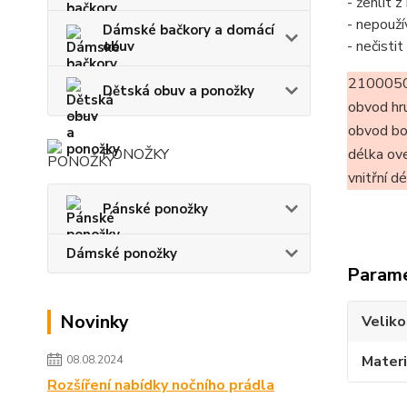
- žehlit 
- nepouží
Dámské bačkory a domácí
- nečisti
obuv
2100050
Dětská obuv a ponožky
obvod hr
obvod b
PONOŽKY
délka ov
vnitřní d
Pánské ponožky
Dámské ponožky
Param
Novinky
Veliko
Materi
08.08.2024
Rozšíření nabídky nočního prádla