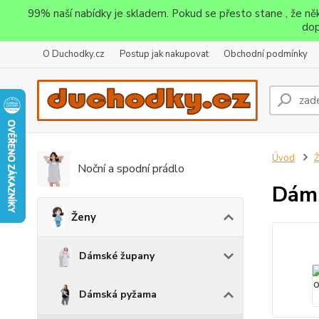
99% naší nabídky je skladem. Pokud se přesto stane , že n
dop
O Duchodky.cz
Postup jak nakupovat
Obchodní podmínky
Úvod
Noční a spodní prádlo
Dáms
Ženy
Dámské župany
Dámská pyžama