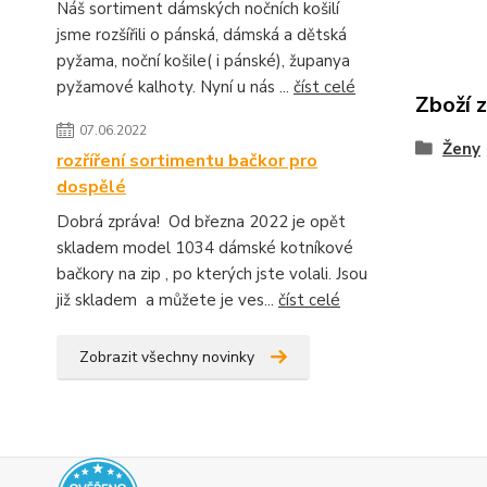
Náš sortiment dámských nočních košilí
jsme rozšířili o pánská, dámská a dětská
pyžama, noční košile( i pánské), županya
pyžamové kalhoty. Nyní u nás ...
číst celé
Zboží 
07.06.2022
Ženy
rozříření sortimentu bačkor pro
dospělé
Dobrá zpráva! Od března 2022 je opět
skladem model 1034 dámské kotníkové
bačkory na zip , po kterých jste volali. Jsou
již skladem a můžete je ves...
číst celé
Zobrazit všechny novinky