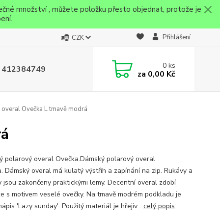
ečné množství , můžete položku přesto objednat, protože je
ení.
Přihlášení
CZK
0
ks
 412384749
za
0,00 Kč
overal Ovečka L tmavě modrá
rá
 polarový overal Ovečka.Dámský polarový overal
. Dámský overal má kulatý výstřih a zapínání na zip. Rukávy a
y jsou zakončeny praktickými lemy. Decentní overal zdobí
ce s motivem veselé ovečky. Na tmavě modrém podkladu je
nápis 'Lazy sunday'. Použitý materiál je hřejiv...
celý popis