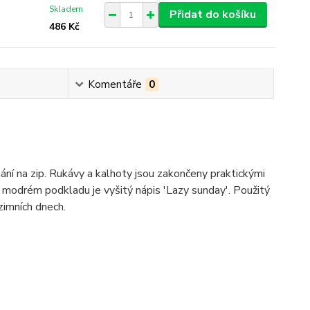
Skladem
Přidat do košíku
486 Kč
Komentáře
0
ní na zip. Rukávy a kalhoty jsou zakončeny praktickými
modrém podkladu je vyšitý nápis 'Lazy sunday'. Použitý
zimních dnech.