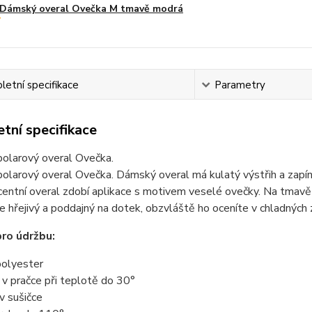
Dámský overal Ovečka M tmavě modrá
etní specifikace
Parametry
tní specifikace
olarový overal Ovečka.
larový overal Ovečka. Dámský overal má kulatý výstřih a zapíná
entní overal zdobí aplikace s motivem veselé ovečky. Na tmavě 
je hřejivý a poddajný na dotek, obzvláště ho oceníte v chladných 
ro údržbu:
olyester
t v pračce při teplotě do 30°
 v sušičce