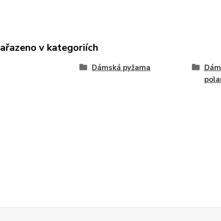
zařazeno v kategoriích
Dámská pyžama
Dáms
pola