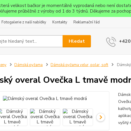
ěkterá velikost bačkor je momentálně vyprodaná nebo není dostat
lňujeme průběžně z výroby od 1 do 3 týdnů. Děkujeme za pochop
Fotogalerie z naší nabídky
Kontakty
Reklamační řád
Hledat
+420
Ženy
Dámská pyžama
Dámská pyžama velur, polar, soft
Dámský 
ký overal Ovečka L tmavě mod
Dámský
Ovečka
kalhot
aplika
vyšitý 