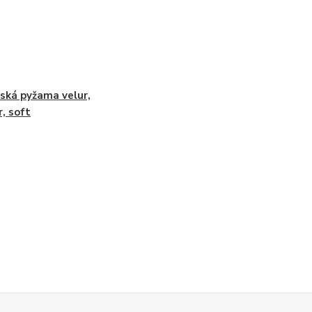
ká pyžama velur,
r, soft