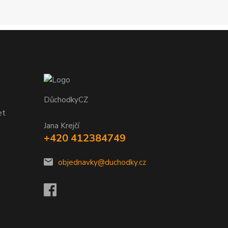
DůchodkyCZ
et
Jana Krejčí
+420 412384749
objednavky@duchodky.cz