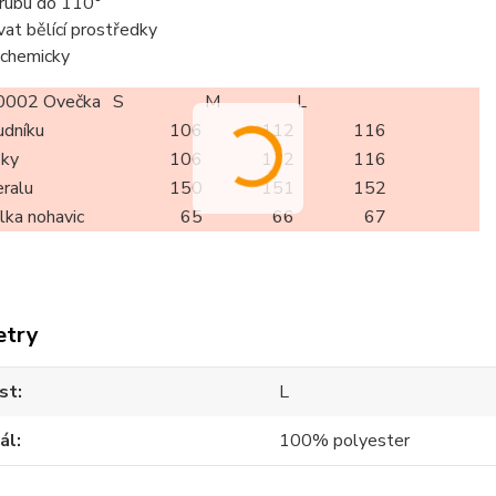
z rubu do 110°
vat bělící prostředky
t chemicky
002 Ovečka
S
M
L
udníku
106
112
116
oky
106
112
116
eralu
150
151
152
élka nohavic
65
66
67
etry
st
L
ál
100% polyester