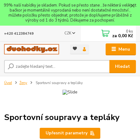
99% naší nabídky je skladem. Pokud se přesto stane , že některá velikost
bačkor je momentálně vyprodaná nebo není dostatečné množství ,
můžete položku přesto objednat, protože je doplňujeme průběžně z
výroby od 1 do 3 týdnů. Děkujeme za pochopení.
0
ks
CZK
+420 412384749
za
0,00 Kč
Menu
Hledat
Úvod
Ženy
Sportovní soupravy a tepláky
Sportovní soupravy a tepláky
Upřesnit parametry