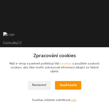
DůchodkyCZ
Jana Krejčí
Zpracování cookies
+420 412384749
Náš e-shop a partneři potřebují Váš
souhlas
s použitím souborů
cookies, aby Vám mohli zobrazovat informace týkající se Vašich
objednavky@duchodky.cz
zájmů.
Souhlasím
Nastavení
Souhlas můžete odmítnout
zde
.
Vytvořeno na
Eshop-rychle.cz