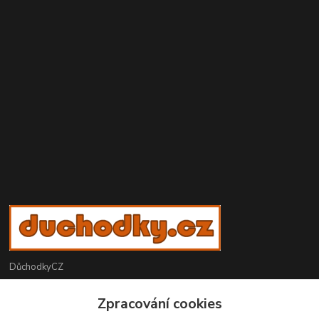
DůchodkyCZ
Jana Krejčí
Zpracování cookies
+420 412384749