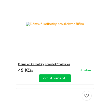
Dámské kalhotky proužek/mašlička
49 Kč
Skladem
/
ks
Zvolit variantu