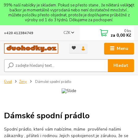
99% naší nabídky je skladem. Pokud se přesto stane , že některá velikost
bačkor je momentálně vyprodaná nebo není dostatečné množství ,
můžete položku přesto objednat, protože je doplňujeme průběžně z
výroby od 1 do 3 týdnů. Děkujeme za pochopení.
0
ks
CZK
+420 412384749
za
0,00 Kč
Menu
Hledat
Úvod
Ženy
Dámské spodní prádlo
Dámské spodní prádlo
Spodní prádlo, které vám nabízíme, máme prověřené našimi
zákazníky , přáteli i rodinou. Jejich spokojenost je zárukou, že se