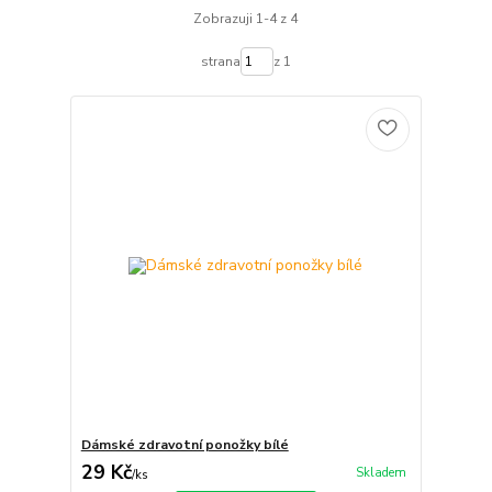
Zobrazuji 1-4 z 4
strana
z 1
Dámské zdravotní ponožky bílé
29 Kč
Skladem
/
ks