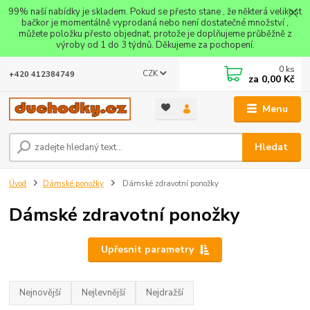
99% naší nabídky je skladem. Pokud se přesto stane , že některá velikost
bačkor je momentálně vyprodaná nebo není dostatečné množství ,
můžete položku přesto objednat, protože je doplňujeme průběžně z
výroby od 1 do 3 týdnů. Děkujeme za pochopení.
0
ks
CZK
+420 412384749
za
0,00 Kč
Menu
Hledat
Úvod
Dámské ponožky
Dámské zdravotní ponožky
Dámské zdravotní ponožky
Upřesnit parametry
Nejnovější
Nejlevnější
Nejdražší