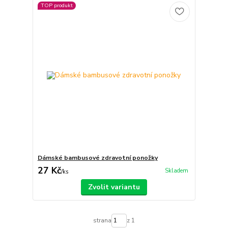
TOP produkt
Dámské bambusové zdravotní ponožky
27 Kč
Skladem
/
ks
Zvolit variantu
strana
z 1