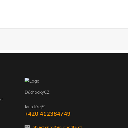
DůchodkyCZ
et
Jana Krejčí
+420 412384749
objednavky@duchodky.cz