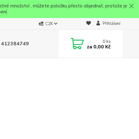
ečné množství , můžete položku přesto objednat, protože je
ení.
Přihlášení
CZK
0
ks
 412384749
za
0,00 Kč