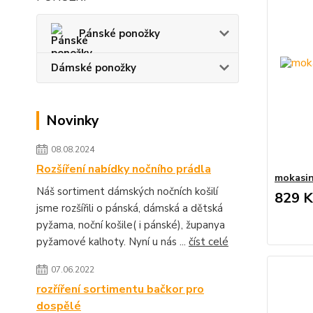
Pánské ponožky
Dámské ponožky
Novinky
08.08.2024
Rozšíření nabídky nočního prádla
mokasin
Náš sortiment dámských nočních košilí
829 K
jsme rozšířili o pánská, dámská a dětská
pyžama, noční košile( i pánské), županya
pyžamové kalhoty. Nyní u nás ...
číst celé
07.06.2022
rozříření sortimentu bačkor pro
dospělé