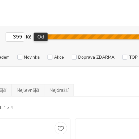
Kč
Od
adem
Novinka
Akce
Doprava ZDARMA
TOP 
jší
Nejlevnější
Nejdražší
1-4 z 4