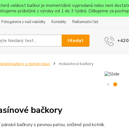
ěkterá velikost bačkor je momentálně vyprodaná nebo není dostat
lňujeme průběžně z výroby od 1 do 3 týdnů. Děkujeme za pochop
Fotogalerie z naší nabídky
Kontakty
Reklamační řád
Hledat
+420
ánské bačkory a domácí obuv
mokasínové bačkory
sínové bačkory
 pánské bačkory s pevnou patou, snížené pod kotník.