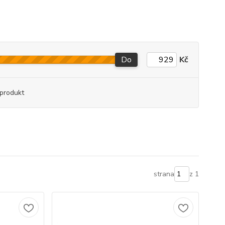
Do
Kč
produkt
strana
z 1