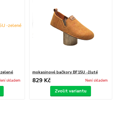
-zelené
mokasinové bačkory BF15U -žluté
829 Kč
ení skladem
Není skladem
Zvolit variantu