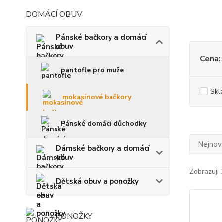
DOMÁCÍ OBUV
Pánské bačkory a domácí
obuv
Cena:
pantofle pro muže
Skl
mokasínové bačkory
Pánské domácí důchodky
Nejnově
Dámské bačkory a domácí
obuv
Zobrazuji 
Dětská obuv a ponožky
PONOŽKY