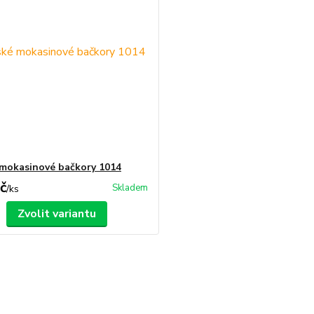
mokasinové bačkory 1014
č
Skladem
/
ks
Zvolit variantu