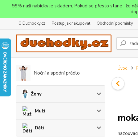
99% naší nabídky je skladem. Pokud se přesto stane , že n
dop
O Duchodky.cz
Postup jak nakupovat
Obchodní podmínky
Úvod
P
Noční a spodní prádlo
Ženy
Muži
moka
Děti
nazouvací