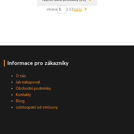
strana
z 12
další
Informace pro zákazníky
O nás
Jak nakupovat
Obchodní podmínky
Kontakty
Blog
odstoupení od smlouvy