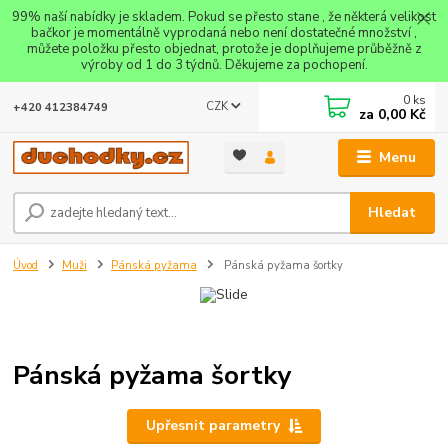
99% naší nabídky je skladem. Pokud se přesto stane , že některá velikost
bačkor je momentálně vyprodaná nebo není dostatečné množství ,
můžete položku přesto objednat, protože je doplňujeme průběžně z
výroby od 1 do 3 týdnů. Děkujeme za pochopení.
0
ks
CZK
+420 412384749
za
0,00 Kč
Menu
Hledat
Úvod
Muži
Pánská pyžama
Pánská pyžama šortky
Pánská pyžama šortky
Upřesnit parametry