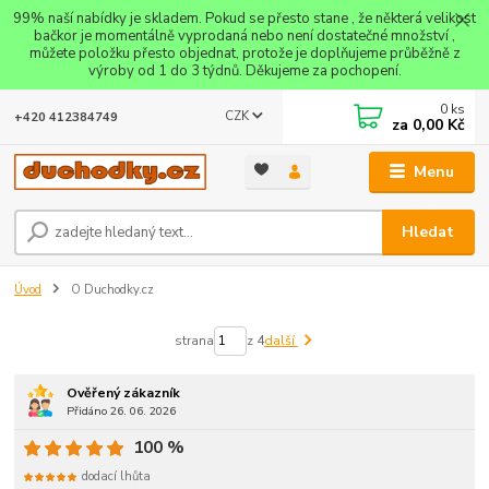
99% naší nabídky je skladem. Pokud se přesto stane , že některá velikost
bačkor je momentálně vyprodaná nebo není dostatečné množství ,
můžete položku přesto objednat, protože je doplňujeme průběžně z
výroby od 1 do 3 týdnů. Děkujeme za pochopení.
0
ks
CZK
+420 412384749
za
0,00 Kč
Menu
Hledat
Úvod
O Duchodky.cz
strana
z 4
další
Ověřený zákazník
Přidáno 26. 06. 2026
100 %
dodací lhůta