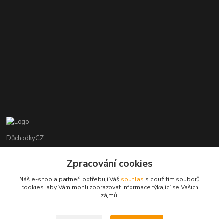
DůchodkyCZ
Jana Krejčí
Zpracování cookies
+420 412384749
Náš e-shop a partneři potřebují Váš
souhlas
s použitím souborů
cookies, aby Vám mohli zobrazovat informace týkající se Vašich
objednavky@duchodky.cz
zájmů.