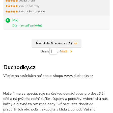
dodací lhůta
kvalita dopravy
kvalita komunikace
Pro:
Dle míry sedí perfektně
Načíst další recenze (15)
strana
z 4
další
Duchodky.cz
Vítejte na stránkách našeho e-shopu www.duchodky.cz
Naše firma se specializuje na českou domácí obuv pro dospělé i
děti a na pyžama noční košile , župany a ponožky. Vybere si u nás
každý a hlavně za rozumné ceny. Už nemusíte chodit do
přeplněných obchodů, nakupujte v klidu z pohodlí Vašeho