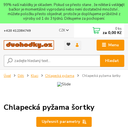
99% naší nabídky je skladem. Pokud se přesto stane , že některá velikost
bačkor je momentálně vyprodaná nebo není dostatečné množství ,
můžete položku přesto objednat, protože je doplňujeme průběžně z
výroby od 1 do 3 týdnů. Děkujeme za pochopení.
0
ks
CZK
+420 412384749
za
0,00 Kč
Menu
Hledat
Úvod
Děti
Kluci
Chlapecká pyžama
Chlapecká pyžama šortky
Chlapecká pyžama šortky
Upřesnit parametry