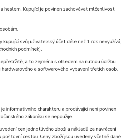
heslem. Kupující je povinen zachovávat mlčenlivost
m osobám.
 kupující svůj uživatelský účet déle než 1 rok nevyužívá,
bchodních podmínek).
nepřetržitě, a to zejména s ohledem na nutnou údržbu
u hardwarového a softwarového vybavení třetích osob.
informativního charakteru a prodávající není povinen
občanského zákoníku se nepoužije.
vedení cen jednotlivého zboží a nákladů za navrácení
u poštovní cestou. Ceny zboží jsou uvedeny včetně daně