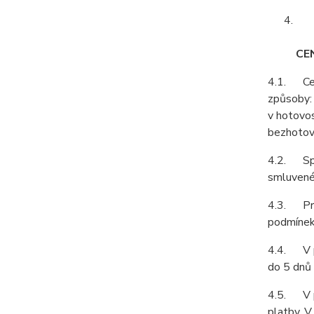
CE
4.1. Cenu
způsoby:
v hotovos
bezhotov
4.2. Spol
smluvené 
4.3. Prod
podmínek 
4.4. V př
do 5 dnů 
4.5. V př
platby. V