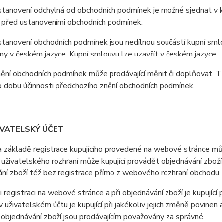
anovení odchylná od obchodních podmínek je možné sjednat v ku
 před ustanoveními obchodních podmínek.
anovení obchodních podmínek jsou nedílnou součástí kupní smlo
y v českém jazyce. Kupní smlouvu lze uzavřít v českém jazyce.
ní obchodních podmínek může prodávající měnit či doplňovat. T
o dobu účinnosti předchozího znění obchodních podmínek.
IVATELSKÝ ÚČET
ákladě registrace kupujícího provedené na webové stránce může
uživatelského rozhraní může kupující provádět objednávání zboží
ní zboží též bez registrace přímo z webového rozhraní obchodu.
registraci na webové stránce a při objednávání zboží je kupující
 uživatelském účtu je kupující při jakékoliv jejich změně povine
i objednávání zboží jsou prodávajícím považovány za správné.