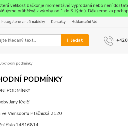
ěkterá velikost bačkor je momentálně vyprodaná nebo není dostat
lňujeme průběžně z výroby od 1 do 3 týdnů. Děkujeme za pochop
Fotogalerie z naší nabídky
Kontakty
Reklamační řád
Hledat
+420
Obchodní podmínky
HODNÍ PODMÍNKY
NÍ PODMÍNKY
soby Jany Krejčí
m ve Varnsdorfu Ptáčnická 2120
ační číslo:14816814