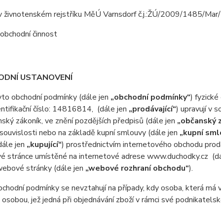
v živnotenském rejstříku MěÚ Varnsdorf č.j.:ŽÚ/2009/1485/Mar
obchodní činnost
ODNÍ USTANOVENÍ
o obchodní podmínky (dále jen
„obchodní podmínky“
) fyzické
ntifikační číslo: 14816814, (dále jen
„prodávající“
) upravují v
nský zákoník, ve znění pozdějších předpisů (dále jen
„občanský 
 souvislosti nebo na základě kupní smlouvy (dále jen
„kupní sml
dále jen
„kupující“
) prostřednictvím internetového obchodu prodá
é stránce umístěné na internetové adrese www.duchodky.cz (d
webové stránky (dále jen
„webové rozhraní obchodu“
).
odní podmínky se nevztahují na případy, kdy osoba, která má v ú
 osobou, jež jedná při objednávání zboží v rámci své podnikatel