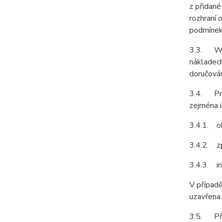
z přidané
rozhraní 
podmínek
3.3. Web
nákladech
doručován
3.4. Pro
zejména i
3.4.1. ob
3.4.2. z
3.4.3. in
V případě
uzavřena.
3.5. Před