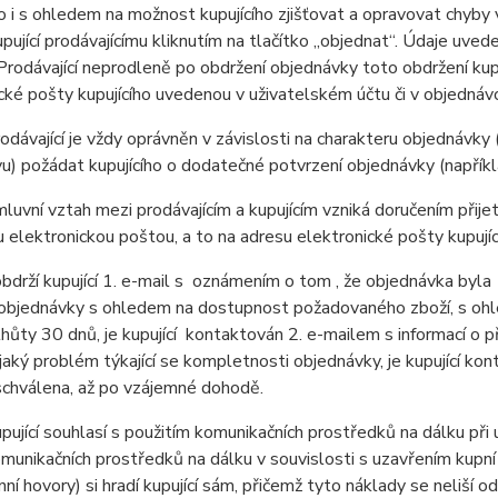
 to i s ohledem na možnost kupujícího zjišťovat a opravovat chyby
pující prodávajícímu kliknutím na tlačítko „objednat“. Údaje uve
Prodávající neprodleně po obdržení objednávky toto obdržení kup
cké pošty kupujícího uvedenou v uživatelském účtu či v objednáv
ávající je vždy oprávněn v závislosti na charakteru objednávky 
u) požádat kupujícího o dodatečné potvrzení objednávky (napříkla
vní vztah mezi prodávajícím a kupujícím vzniká doručením přijetí
u elektronickou poštou, a to na adresu elektronické pošty kupujíc
bdrží kupující 1. e-mail s oznámením o tom , že objednávka byl
 objednávky s ohledem na dostupnost požadovaného zboží, s oh
hůty 30 dnů, je kupující kontaktován 2. e-mailem s informací o p
jaký problém týkající se kompletnosti objednávky, je kupující k
 schválena, až po vzájemné dohodě.
jící souhlasí s použitím komunikačních prostředků na dálku při u
omunikačních prostředků na dálku v souvislosti s uzavřením kupní
nní hovory) si hradí kupující sám, přičemž tyto náklady se neliší o