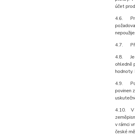
účet prod
4.6. Prod
požadovat
nepoužije
4.7. Pří
4.8. Je-l
ohledně p
hodnoty. 
4.9. Podl
povinen z
uskutečně
4.10. V 
zeměpisné
v rámci 
české měn