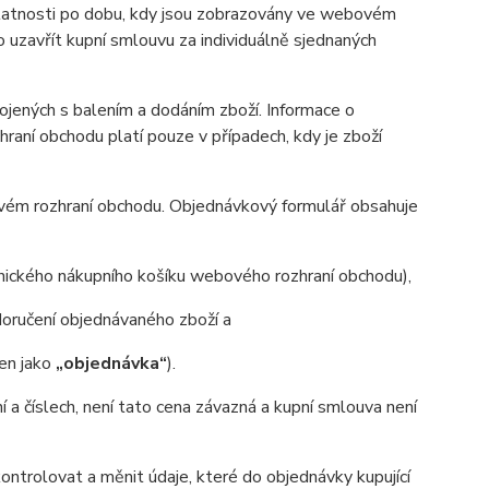
 platnosti po dobu, kdy jsou zobrazovány ve webovém
uzavřít kupní smlouvu za individuálně sjednaných
ených s balením a dodáním zboží. Informace o
aní obchodu platí pouze v případech, kdy je zboží
ovém rozhraní obchodu. Objednávkový formulář obsahuje
onického nákupního košíku webového rozhraní obchodu),
oručení objednávaného zboží a
jen jako
„objednávka“
).
ní a číslech, není tato cena závazná a kupní smlouva není
trolovat a měnit údaje, které do objednávky kupující