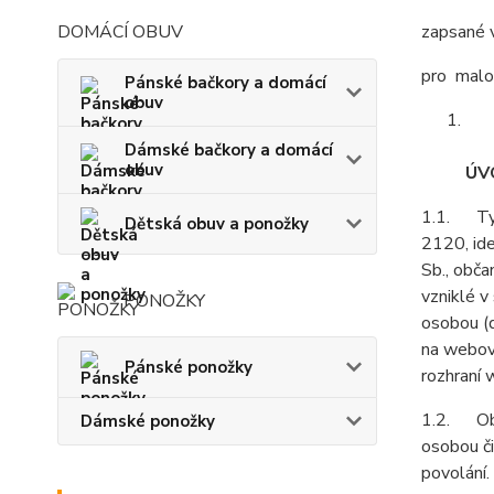
DOMÁCÍ OBUV
zapsané 
pro malo
Pánské bačkory a domácí
obuv
Dámské bačkory a domácí
obuv
ÚV
1.1. Tyt
Dětská obuv a ponožky
2120, ide
Sb., obča
vzniklé v
PONOŽKY
osobou (
na webov
Pánské ponožky
rozhraní 
1.2. Obch
Dámské ponožky
osobou či
povolání.