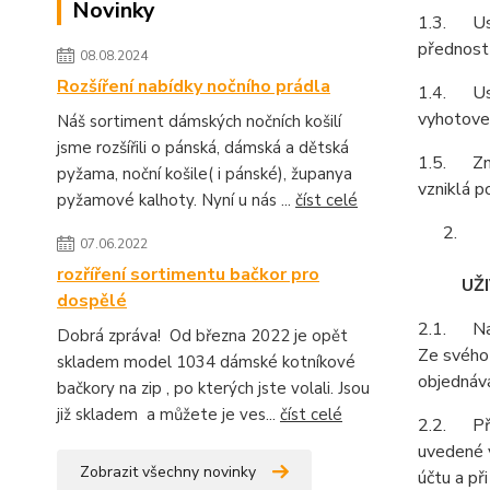
Novinky
1.3. Ust
přednost
08.08.2024
Rozšíření nabídky nočního prádla
1.4. Ust
vyhotoven
Náš sortiment dámských nočních košilí
jsme rozšířili o pánská, dámská a dětská
1.5. Zně
pyžama, noční košile( i pánské), županya
vzniklá p
pyžamové kalhoty. Nyní u nás ...
číst celé
07.06.2022
rozříření sortimentu bačkor pro
UŽ
dospělé
2.1. Na z
Dobrá zpráva! Od března 2022 je opět
Ze svého 
skladem model 1034 dámské kotníkové
objednává
bačkory na zip , po kterých jste volali. Jsou
již skladem a můžete je ves...
číst celé
2.2. Při 
uvedené v
Zobrazit všechny novinky
účtu a př