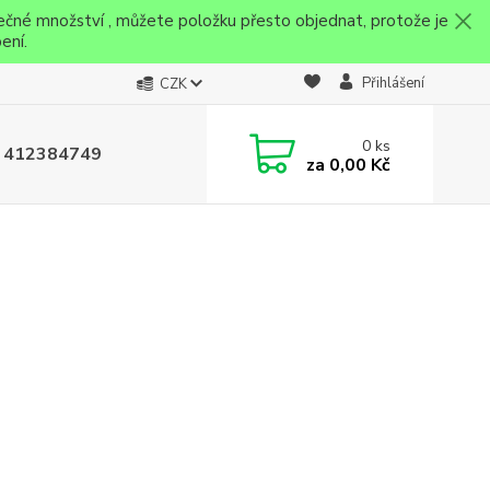
ečné množství , můžete položku přesto objednat, protože je
ení.
Přihlášení
CZK
0
ks
 412384749
za
0,00 Kč