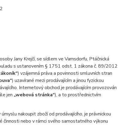
/2
 osoby Jany Krejčí, se sídlem ve Varnsdorfu, Ptáčnická
 souladu s ustanovením § 1751 odst. 1 zákona č. 89/2012
zákoník“
) vzájemná práva a povinnosti smluvních stran
ouva“
) uzavírané mezi prodávajícím a jinou fyzickou
vajícího. Internetový obchod je prodávajícím provozován
ále jen
„webová stránka“
), a to prostřednictvím
myslu nakoupit zboží od prodávajícího, je právnickou
ské činnosti nebo v rámci svého samostatného výkonu