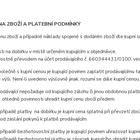
NA ZBOŽÍ A PLATEBNÍ PODMÍNKY
 zboží a případné náklady spojené s dodáním zboží dle kupní sml
ti na dobírku v místě určeném kupujícím v objednávce;
ostně převodem na účet prodávajícího č. 660344431/0100, ved
ečně s kupní cenou je kupující povinen zaplatit prodávajícímu t
výši. Není-li uvedeno výslovně jinak, rozumí se dále kupní cenou
ávající nepožaduje od kupujícího zálohu či jinou obdobnou platb
ohledně povinnosti uhradit kupní cenu zboží předem.
ípadě platby na dobírku je kupní cena splatná při převzetí zbož
od zaslání pokynů k platbě prodávajícím.
ípadě bezhotovostní platby je kupující povinen uhrazovat kupní
 případě bezhotovostní platby je závazek kupujícího uhradit kupn