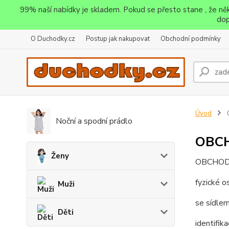
99% naší nabídky je skladem. Pokud se přesto stane , že n
dop
O Duchodky.cz
Postup jak nakupovat
Obchodní podmínky
Úvod
Noční a spodní prádlo
OBC
Ženy
OBCHOD
fyzické o
Muži
se sídle
Děti
identifik