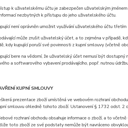
stup k uživatelskému účtu je zabezpečen uživatelským jménem a 
nformací nezbytných k přístupu do jeho uživatelského účtu.
jící není oprávněn umožnit využívání uživatelského účtu třetí
ávající může zrušit uživatelský účet, a to zejména v případě, kdy
adě, kdy kupující poruší své povinnosti z kupní smlouvy (včetně o
jící bere na vědomí, že uživatelský účet nemusí být dostupný 
ého a softwarového vybavení prodávajícího, popř. nutnou údržb
AVŘENÍ KUPNÍ SMLOUVY
erá prezentace zboží umístěná ve webovém rozhraní obchodu je 
upní smlouvu ohledně tohoto zboží. Ustanovení § 1732 odst. 2 
vé rozhraní obchodu obsahuje informace o zboží, a to včetně u
stliže toto zboží ze své podstaty nemůže být navráceno obvyklo