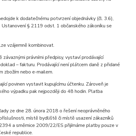
 nedojde k dodatečnému potvrzení objednávky (čl. 3.6),
u. Ustanovení § 2119 odst. 1 občanského zákoníku se
elze vzájemně kombinovat.
závaznými právními předpisy, vystaví prodávající
oklad – fakturu. Prodávající není plátcem daně z přidané
ným zbožím nebo e-mailem.
ící povinen vystavit kupujícímu účtenku. Zároveň je
ického výpadku pak nejpozději do 48 hodin. Platba
ady ze dne 28. února 2018 o řešení neoprávněného
říslušnosti, místě bydliště či místě usazení zákazníků
7/2394 a směrnice 2009/22/ES přijímáme platby pouze v
eské republice.