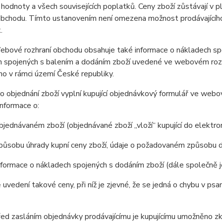
 hodnoty a všech souvisejících poplatků. Ceny zboží zůstávají v
obchodu. Tímto ustanovením není omezena možnost prodávajícího 
.
ové rozhraní obchodu obsahuje také informace o nákladech spoj
 spojených s balením a dodáním zboží uvedené ve webovém rozhr
o v rámci území České republiky.
 objednání zboží vyplní kupující objednávkový formulář ve web
nformace o:
jednávaném zboží (objednávané zboží „vloží“ kupující do elektr
působu úhrady kupní ceny zboží, údaje o požadovaném způsobu d
formace o nákladech spojených s dodáním zboží (dále společně 
 uvedení takové ceny, při níž je zjevné, že se jedná o chybu v psa
 zasláním objednávky prodávajícímu je kupujícímu umožněno zkon