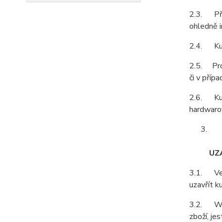
2.3. Pří
ohledně i
2.4. Kupu
2.5. Prod
či v příp
2.6. Kupu
hardwarov
UZ
3.1. Vešk
uzavřít k
3.2. Webo
zboží, je