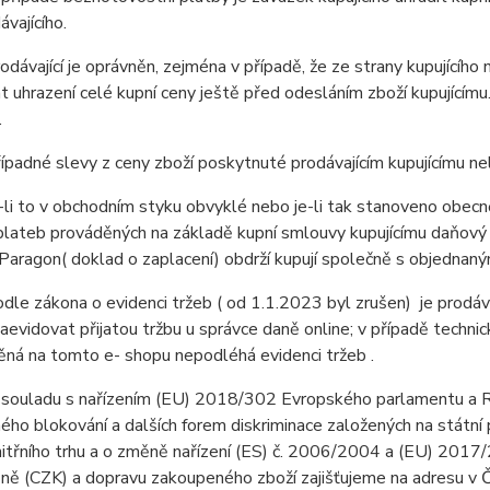
ávajícího.
ávající je oprávněn, zejména v případě, že ze strany kupujícího
 uhrazení celé kupní ceny ještě před odesláním zboží kupujícím
.
padné slevy z ceny zboží poskytnuté prodávajícím kupujícímu n
i to v obchodním styku obvyklé nebo je-li tak stanoveno obecně 
lateb prováděných na základě kupní smlouvy kupujícímu daňový d
Paragon( doklad o zaplacení) obdrží kupují společně s objedna
e zákona o evidenci tržeb ( od 1.1.2023 byl zrušen) je prodávaj
aevidovat přijatou tržbu u správce daně online; v případě techn
ná na tomto e- shopu nepodléhá evidenci tržeb .
souladu s nařízením (EU) 2018/302 Evropského parlamentu a R
ho blokování a dalších forem diskriminace založených na státní p
vnitřního trhu a o změně nařízení (ES) č. 2006/2004 a (EU) 201
ě (CZK) a dopravu zakoupeného zboží zajišťujeme na adresu v Č