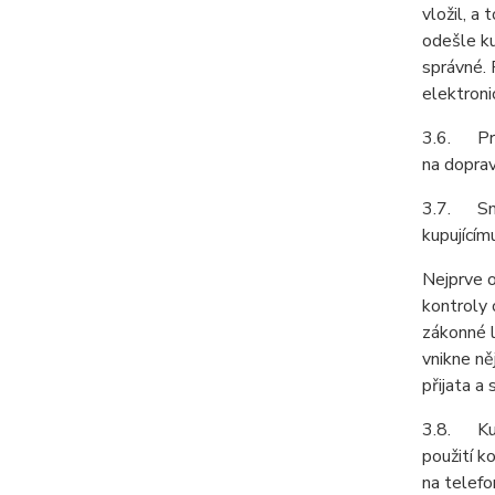
vložil, a
odešle ku
správné. 
elektroni
3.6. Prod
na doprav
3.7. Smlu
kupujícím
Nejprve o
kontroly
zákonné l
vnikne ně
přijata a
3.8. Kupu
použití k
na telefo