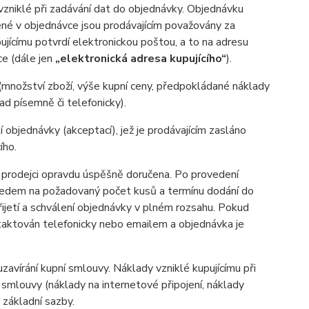
 vzniklé při zadávání dat do objednávky. Objednávku
dené v objednávce jsou prodávajícím považovány za
ujícímu potvrdí elektronickou poštou, a to na adresu
ce (dále jen
„elektronická adresa kupujícího“
).
(množství zboží, výše kupní ceny, předpokládané náklady
d písemně či telefonicky).
 objednávky (akceptací), jež je prodávajícím zasláno
ího.
a prodejci opravdu úspěšně doručena. Po provedení
ledem na požadovaný počet kusů a termínu dodání do
řijetí a schválení objednávky v plném rozsahu. Pokud
ontaktován telefonicky nebo emailem a objednávka je
zavírání kupní smlouvy. Náklady vzniklé kupujícímu při
 smlouvy (náklady na internetové připojení, náklady
d základní sazby.