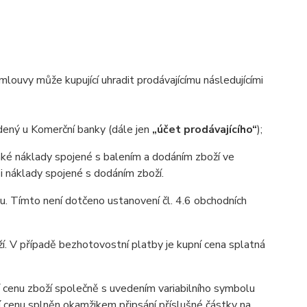
ouvy může kupující uhradit prodávajícímu následujícími
ený u Komerční banky (dále jen
„účet prodávajícího“
);
aké náklady spojené s balením a dodáním zboží ve
 i náklady spojené s dodáním zboží.
u. Tímto není dotčeno ustanovení čl. 4.6 obchodních
í. V případě bezhotovostní platby je kupní cena splatná
 cenu zboží společně s uvedením variabilního symbolu
í cenu splněn okamžikem připsání příslušné částky na