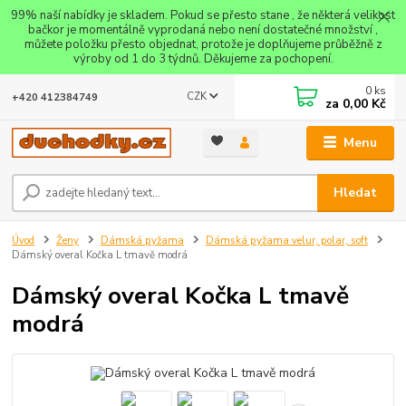
99% naší nabídky je skladem. Pokud se přesto stane , že některá velikost
bačkor je momentálně vyprodaná nebo není dostatečné množství ,
můžete položku přesto objednat, protože je doplňujeme průběžně z
výroby od 1 do 3 týdnů. Děkujeme za pochopení.
0
ks
CZK
+420 412384749
za
0,00 Kč
Menu
Hledat
Úvod
Ženy
Dámská pyžama
Dámská pyžama velur, polar, soft
Dámský overal Kočka L tmavě modrá
Dámský overal Kočka L tmavě
modrá