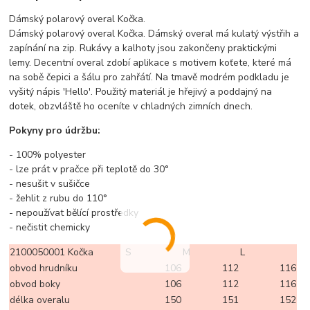
Dámský polarový overal Kočka.
Dámský polarový overal Kočka. Dámský overal má kulatý výstřih a
zapínání na zip. Rukávy a kalhoty jsou zakončeny praktickými
lemy. Decentní overal zdobí aplikace s motivem koťete, které má
na sobě čepici a šálu pro zahřátí. Na tmavě modrém podkladu je
vyšitý nápis 'Hello'. Použitý materiál je hřejivý a poddajný na
dotek, obzvláště ho oceníte v chladných zimních dnech.
Pokyny pro údržbu:
- 100% polyester
- lze prát v pračce při teplotě do 30°
- nesušit v sušičce
- žehlit z rubu do 110°
- nepoužívat bělící prostředky
- nečistit chemicky
2100050001 Kočka
S
M
L
obvod hrudníku
106
112
116
obvod boky
106
112
116
délka overalu
150
151
152