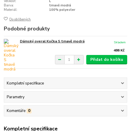
Velikost:
L
Barva:
tmavě modrá
Materiál:
100% polyester
Do oblíbených
Podobné produkty
Dámský overal Kočka S tmavě modrá
Skladem
486 Kč
Přidat do košíku
Kompletní specifikace
Parametry
Komentáře
0
Kompletní specifikace