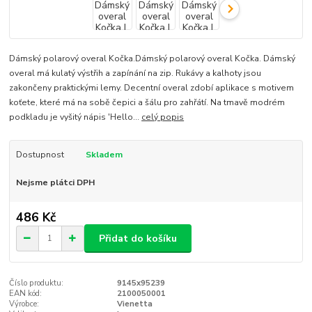
Dámský polarový overal Kočka.Dámský polarový overal Kočka. Dámský
overal má kulatý výstřih a zapínání na zip. Rukávy a kalhoty jsou
zakončeny praktickými lemy. Decentní overal zdobí aplikace s motivem
koťete, které má na sobě čepici a šálu pro zahřátí. Na tmavě modrém
podkladu je vyšitý nápis 'Hello...
celý popis
Dostupnost
Skladem
Nejsme plátci DPH
486 Kč
Přidat do košíku
Číslo produktu:
9145x95239
EAN kód:
2100050001
Výrobce:
Vienetta