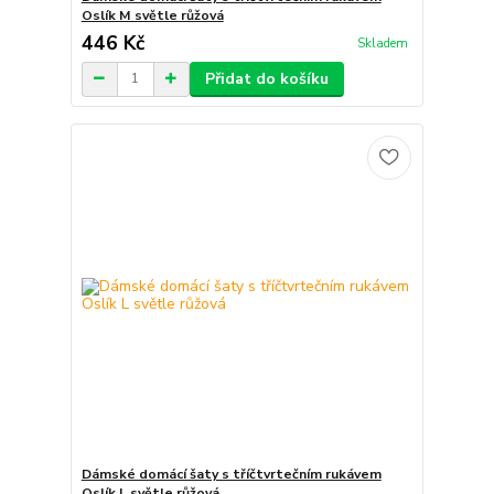
Oslík M světle růžová
446 Kč
Skladem
Přidat do košíku
Dámské domácí šaty s tříčtvrtečním rukávem
Oslík L světle růžová