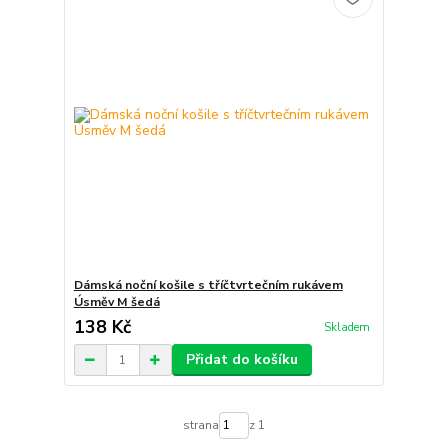
Dámská noční košile s tříčtvrtečním rukávem
Úsměv M šedá
138 Kč
Skladem
Přidat do košíku
strana
z 1