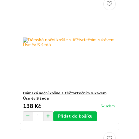
Dámská noční košile s tříčtvrtečním rukávem
Úsměv S šedá
138 Kč
Skladem
Přidat do košíku