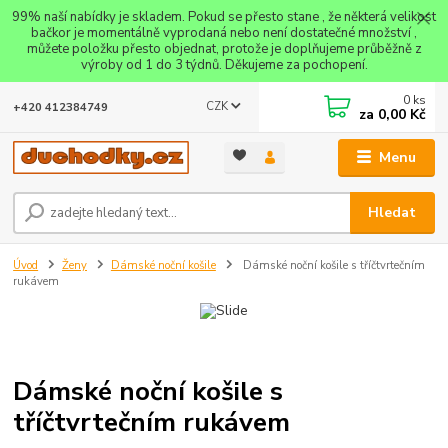
99% naší nabídky je skladem. Pokud se přesto stane , že některá velikost
bačkor je momentálně vyprodaná nebo není dostatečné množství ,
můžete položku přesto objednat, protože je doplňujeme průběžně z
výroby od 1 do 3 týdnů. Děkujeme za pochopení.
0
ks
CZK
+420 412384749
za
0,00 Kč
Menu
Hledat
Úvod
Ženy
Dámské noční košile
Dámské noční košile s tříčtvrtečním
rukávem
Dámské noční košile s
tříčtvrtečním rukávem