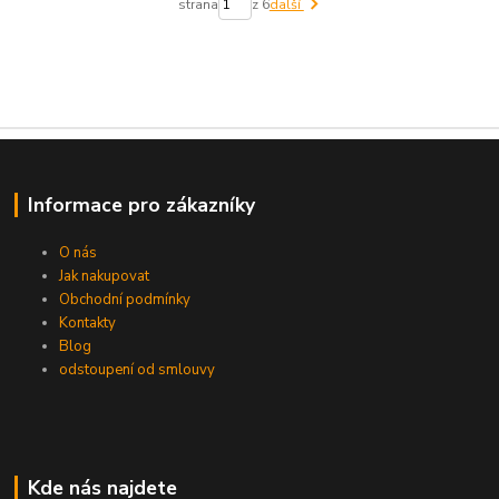
strana
z 6
další
Informace pro zákazníky
O nás
Jak nakupovat
Obchodní podmínky
Kontakty
Blog
odstoupení od smlouvy
Kde nás najdete