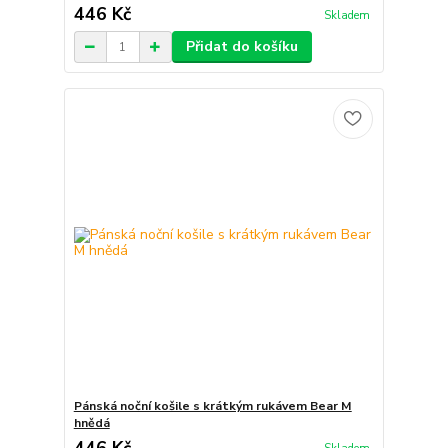
446 Kč
Skladem
Přidat do košíku
Pánská noční košile s krátkým rukávem Bear M
hnědá
446 Kč