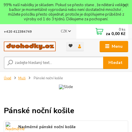
99% naší nabídky je skladem. Pokud se přesto stane , že některá velikost
bačkor je momentálně vyprodaná nebo není dostatečné množství ,
můžete položku přesto objednat, protože je doplňujeme průběžně z
výroby od 1 do 3 týdnů. Děkujeme za pochopení.
0
ks
CZK
+420 412384749
za
0,00 Kč
Menu
Hledat
Úvod
Muži
Pánské noční košile
Pánské noční košile
Nadměrné pánské noční košile