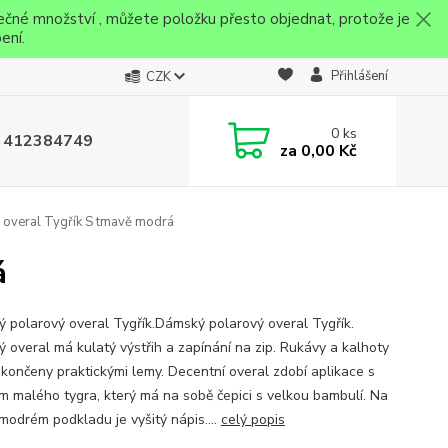
ečné množství , můžete položku přesto objednat, protože je
ení.
Přihlášení
CZK
0
ks
 412384749
za
0,00 Kč
overal Tygřík S tmavě modrá
á
 polarový overal Tygřík.Dámský polarový overal Tygřík.
 overal má kulatý výstřih a zapínání na zip. Rukávy a kalhoty
akončeny praktickými lemy. Decentní overal zdobí aplikace s
m malého tygra, který má na sobě čepici s velkou bambulí. Na
modrém podkladu je vyšitý nápis....
celý popis