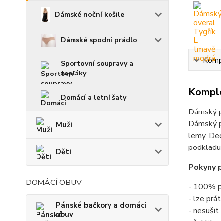
Dámské noční košile
Dámské spodní prádlo
Kompl
Sportovní soupravy a
tepláky
Komple
Domácí a letní šaty
Dámský p
Dámský po
Muži
lemy. Dec
podkladu 
Děti
Pokyny p
DOMÁCÍ OBUV
- 100% p
- lze prá
Pánské bačkory a domácí
- nesušit
obuv