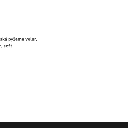
ká pyžama velur,
r, soft