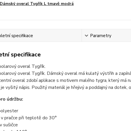
Dámský overal Tygřík L tmavě modrá
etní specifikace
Parametry
tní specifikace
olarový overal Tygřík.
larový overal Tygřík. Dámský overal má kulatý výstřih a zapínán
entní overal zdobí aplikace s motivem malého tygra, který má 
je vyšitý nápis. Použitý materiál je hřejivý a poddajný na dotek,
ro údržbu:
olyester
t v pračce při teplotě do 30°
 v sušičce