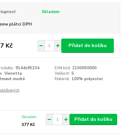
tupnost
Skladem
sme plátci DPH
7 Kč
Přidat do košíku
roduktu:
9144x95234
EAN kód:
2100050000
e:
Vienetta
Velikost:
S
tmavě modrá
Materiál:
100% polyester
oblíbených
Skladem
Přidat do košíku
377 Kč