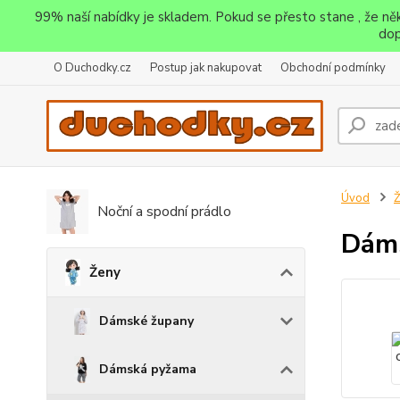
99% naší nabídky je skladem. Pokud se přesto stane , že n
dop
O Duchodky.cz
Postup jak nakupovat
Obchodní podmínky
Úvod
Noční a spodní prádlo
Dáms
Ženy
Dámské župany
Dámská pyžama