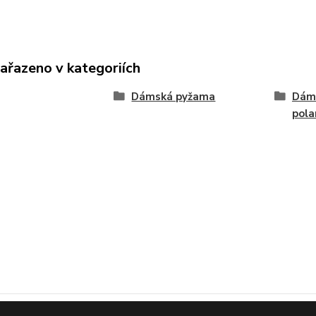
zařazeno v kategoriích
Dámská pyžama
Dáms
pola