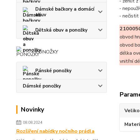
- žehlit 
- nepouží
Dámské bačkory a domácí
obuv
- nečisti
2100050
Dětská obuv a ponožky
obvod hr
obvod b
PONOŽKY
délka ov
vnitřní d
Pánské ponožky
Dámské ponožky
Param
Novinky
Veliko
08.08.2024
Materi
Rozšíření nabídky nočního prádla