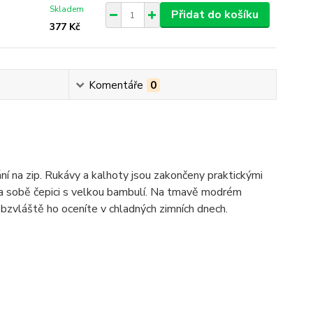
Skladem
Přidat do košíku
377 Kč
Komentáře
0
í na zip. Rukávy a kalhoty jsou zakončeny praktickými
na sobě čepici s velkou bambulí. Na tmavě modrém
 obzvláště ho oceníte v chladných zimních dnech.