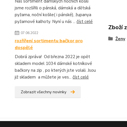
Náš sortiment dámských nočních košilí
jsme rozšířili o pánská, dámská a dětská
pyžama, noční košile( i pánské), županya
pyžamové kalhoty. Nyní u nás ...
číst celé
Zboží 
07.06.2022
Ženy
rozříření sortimentu bačkor pro
dospělé
Dobrá zpráva! Od března 2022 je opět
skladem model 1034 dámské kotníkové
bačkory na zip , po kterých jste volali. Jsou
již skladem a můžete je ves...
číst celé
Zobrazit všechny novinky