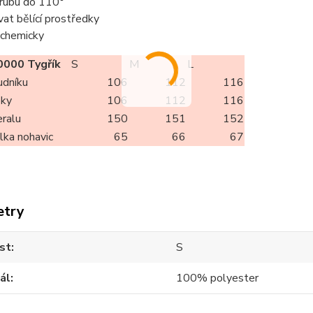
z rubu do 110°
vat bělící prostředky
t chemicky
000 Tygřík
S
M
L
udníku
106
112
116
oky
106
112
116
eralu
150
151
152
élka nohavic
65
66
67
etry
st
S
ál
100% polyester