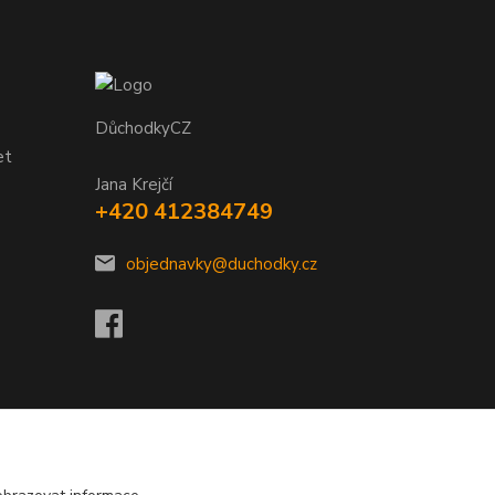
DůchodkyCZ
et
Jana Krejčí
+420 412384749
objednavky@duchodky.cz