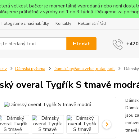
ěkterá velikost bačkor je momentálně vyprodaná nebo není dostat
lňujeme průběžně z výroby od 1 do 3 týdnů. Děkujeme za pochop
Fotogalerie z naší nabídky
Kontakty
Reklamační řád
Hledat
+420
Ženy
Dámská pyžama
Dámská pyžama velur, polar, soft
Dámský 
ký overal Tygřík S tmavě modr
Dámský
Dámský
jsou z
motive
tmavě 