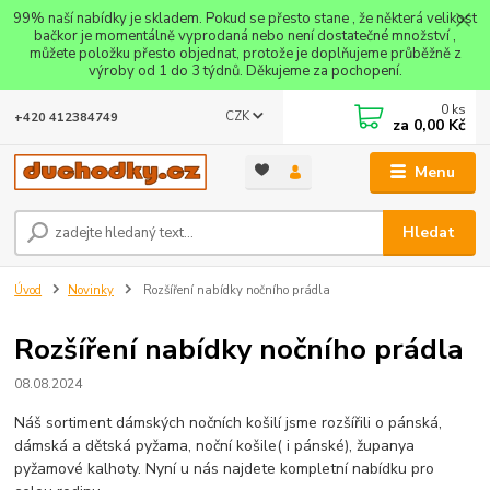
99% naší nabídky je skladem. Pokud se přesto stane , že některá velikost
bačkor je momentálně vyprodaná nebo není dostatečné množství ,
můžete položku přesto objednat, protože je doplňujeme průběžně z
výroby od 1 do 3 týdnů. Děkujeme za pochopení.
0
ks
CZK
+420 412384749
za
0,00 Kč
Menu
Hledat
Úvod
Novinky
Rozšíření nabídky nočního prádla
Rozšíření nabídky nočního prádla
08.08.2024
Náš sortiment dámských nočních košilí jsme rozšířili o pánská,
dámská a dětská pyžama, noční košile( i pánské), županya
pyžamové kalhoty. Nyní u nás najdete kompletní nabídku pro