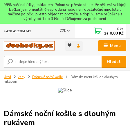
99% naší nabídky je skladem. Pokud se přesto stane , že některá velikost
bačkor je momentálně vyprodaná nebo není dostatečné množství ,
můžete položku přesto objednat, protože je doplňujeme průběžně z
výroby od 1 do 3 týdnů. Děkujeme za pochopení.
0
ks
CZK
+420 412384749
za
0,00 Kč
Menu
Hledat
Úvod
Ženy
Dámské noční košile
Dámské noční košile s dlouhým
rukávem
Dámské noční košile s dlouhým
rukávem