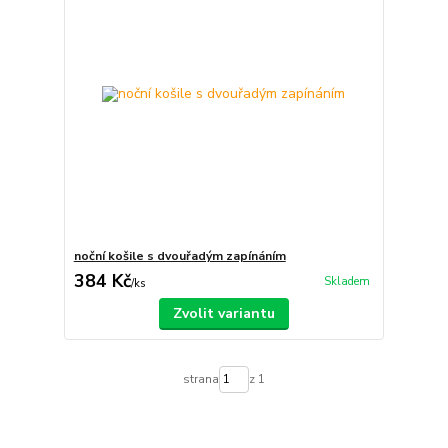
noční košile s dvouřadým zapínáním
384 Kč
Skladem
/
ks
Zvolit variantu
strana
z 1