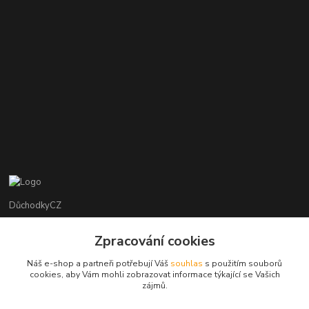
DůchodkyCZ
Jana Krejčí
Zpracování cookies
+420 412384749
Náš e-shop a partneři potřebují Váš
souhlas
s použitím souborů
cookies, aby Vám mohli zobrazovat informace týkající se Vašich
objednavky@duchodky.cz
zájmů.