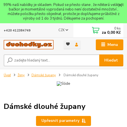
99% naší nabídky je skladem. Pokud se přesto stane , že některá velikost
bačkor je momentálně vyprodaná nebo není dostatečné množství ,
můžete položku přesto objednat, protože je doplňujeme průběžně z
výroby od 1 do 3 týdnů. Děkujeme za pochopení.
0
ks
CZK
+420 412384749
za
0,00 Kč
Menu
Hledat
Úvod
Ženy
Dámské župany
Dámské dlouhé župany
Dámské dlouhé župany
Upřesnit parametry