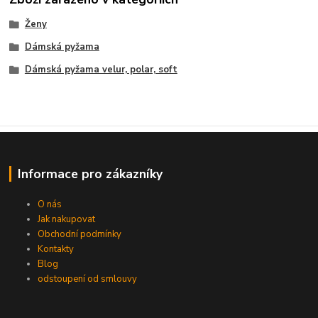
Ženy
Dámská pyžama
Dámská pyžama velur, polar, soft
Informace pro zákazníky
O nás
Jak nakupovat
Obchodní podmínky
Kontakty
Blog
odstoupení od smlouvy