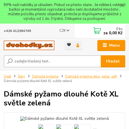
99% naší nabídky je skladem. Pokud se přesto stane , že některá velikost
bačkor je momentálně vyprodaná nebo není dostatečné množství ,
můžete položku přesto objednat, protože je doplňujeme průběžně z
výroby od 1 do 3 týdnů. Děkujeme za pochopení.
0
ks
CZK
+420 412384749
za
0,00 Kč
Menu
Hledat
Úvod
Ženy
Dámská pyžama
Dámská pyžama velur, polar, soft
Dámské pyžamo dlouhé Kotě XL světle zelená
Dámské pyžamo dlouhé Kotě XL
světle zelená