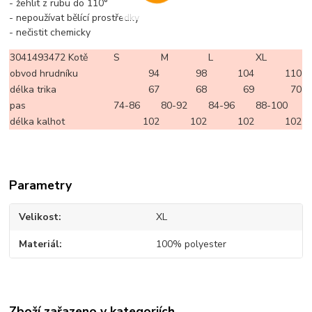
- žehlit z rubu do 110°
- nepoužívat bělící prostředky
- nečistit chemicky
3041493472 Kotě
S
M
L
XL
obvod hrudníku
94
98
104
110
délka trika
67
68
69
70
pas
74-86
80-92
84-96
88-100
délka kalhot
102
102
102
102
Parametry
Velikost
XL
Materiál
100% polyester
Zboží zařazeno v kategoriích