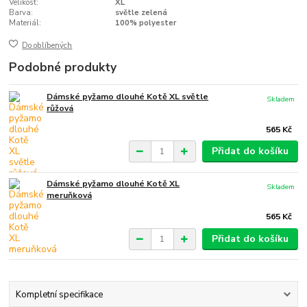
Velikost:
XL
Barva:
světle zelená
Materiál:
100% polyester
Do oblíbených
Podobné produkty
Dámské pyžamo dlouhé Kotě XL světle
Skladem
růžová
565 Kč
Přidat do košíku
Dámské pyžamo dlouhé Kotě XL
Skladem
meruňková
565 Kč
Přidat do košíku
Kompletní specifikace