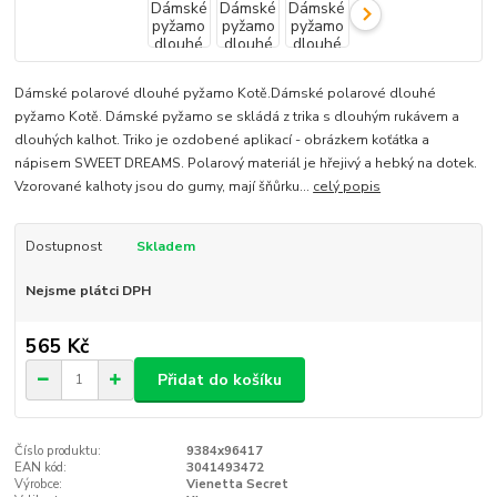
Dámské polarové dlouhé pyžamo Kotě.Dámské polarové dlouhé
pyžamo Kotě. Dámské pyžamo se skládá z trika s dlouhým rukávem a
dlouhých kalhot. Triko je ozdobené aplikací - obrázkem koťátka a
nápisem SWEET DREAMS. Polarový materiál je hřejivý a hebký na dotek.
Vzorované kalhoty jsou do gumy, mají šňůrku...
celý popis
Dostupnost
Skladem
Nejsme plátci DPH
565 Kč
Přidat do košíku
Číslo produktu:
9384x96417
EAN kód:
3041493472
Výrobce:
Vienetta Secret