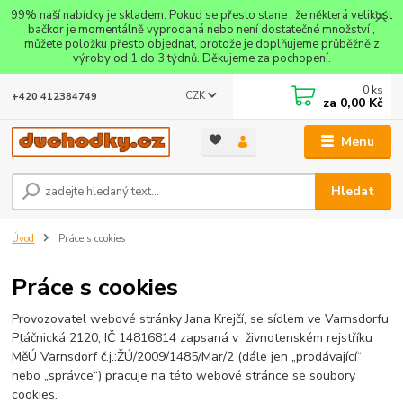
99% naší nabídky je skladem. Pokud se přesto stane , že některá velikost
bačkor je momentálně vyprodaná nebo není dostatečné množství ,
můžete položku přesto objednat, protože je doplňujeme průběžně z
výroby od 1 do 3 týdnů. Děkujeme za pochopení.
0
ks
CZK
+420 412384749
za
0,00 Kč
Menu
Hledat
Úvod
Práce s cookies
Práce s cookies
Provozovatel webové stránky Jana Krejčí, se sídlem ve Varnsdorfu
Ptáčnická 2120, IČ 14816814 zapsaná v živnotenském rejstříku
MěÚ Varnsdorf č.j.:ŽÚ/2009/1485/Mar/2 (dále jen „prodávající“
nebo „správce“) pracuje na této webové stránce se soubory
cookies.