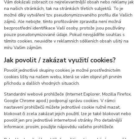
Vám dokázali zobrazit co nejrelevantnější obsah nebo reklamy jak
na našich stránkách, tak na stránkách třetích subjektů. To je
možné díky vytváření tzv. pseudonymizovaného profilu dle Vašich
zájmů. Ale nebojte, tímto profilováním zpravidla není možná
bezprostřední identifikace Vaší osoby, protože jsou používány
pouze pseudonymizované údaje. Pokud nevyjádříte souhlas s
těmito cookies, neuvidíte v reklamních sděleních obsah ušitý na
míru Vašim zájmům.
Jak povolit / zakázat využití cookies?
Povolit jednotlivé skupiny cookies je možné prostřednictvím
cookies lišty na našem webu, která se vám objeví při prvním
příchodu a dalších vhodných situacích.
Standardní webové prohlížeče (Internet Explorer, Mozilla Firefox,
Google Chrome apod.) podporují správu cookies. V rámci
nastavení prohlížečů můžete jednotlivé cookie ručně mazat,
blokovat či zcela zakázat jejich použití, lze je také blokovat nebo
povolit jen pro jednotlivé internetové stránky. Pro detailnější
informace, prosím, použijte nápovědu vašeho prohlížeče.