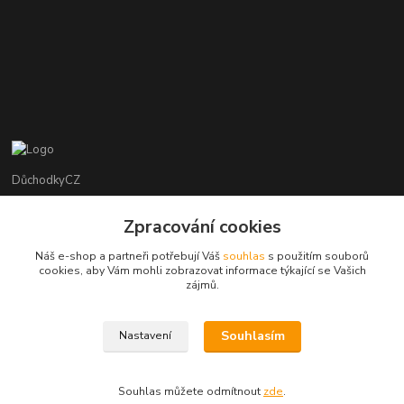
DůchodkyCZ
Jana Krejčí
Zpracování cookies
+420 412384749
Náš e-shop a partneři potřebují Váš
souhlas
s použitím souborů
cookies, aby Vám mohli zobrazovat informace týkající se Vašich
objednavky@duchodky.cz
zájmů.
Souhlasím
Nastavení
Souhlas můžete odmítnout
zde
.