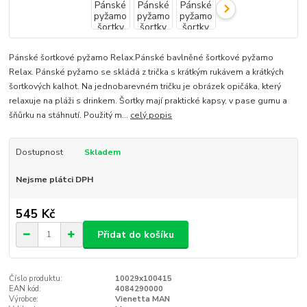
Pánské šortkové pyžamo Relax.Pánské bavlněné šortkové pyžamo
Relax. Pánské pyžamo se skládá z trička s krátkým rukávem a krátkých
šortkových kalhot. Na jednobarevném tričku je obrázek opičáka, který
relaxuje na pláži s drinkem. Šortky mají praktické kapsy, v pase gumu a
šňůrku na stáhnutí. Použitý m...
celý popis
Dostupnost
Skladem
Nejsme plátci DPH
545 Kč
Přidat do košíku
Číslo produktu:
10029x100415
EAN kód:
4084290000
Výrobce:
Vienetta MAN