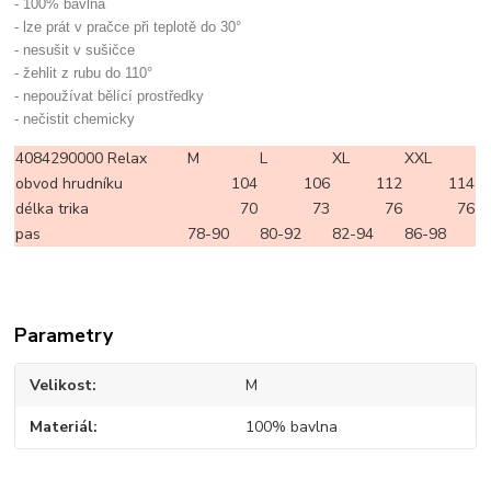
- 100% bavlna
- lze prát v pračce při teplotě do 30°
- nesušit v sušičce
- žehlit z rubu do 110°
- nepoužívat bělící prostředky
- nečistit chemicky
4084290000 Relax
M
L
XL
XXL
obvod hrudníku
104
106
112
114
délka trika
70
73
76
76
pas
78-90
80-92
82-94
86-98
Parametry
Velikost
M
Materiál
100% bavlna