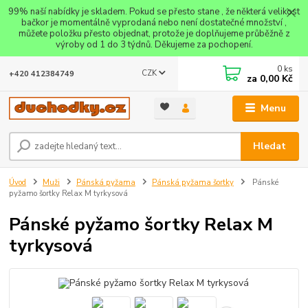
99% naší nabídky je skladem. Pokud se přesto stane , že některá velikost
bačkor je momentálně vyprodaná nebo není dostatečné množství ,
můžete položku přesto objednat, protože je doplňujeme průběžně z
výroby od 1 do 3 týdnů. Děkujeme za pochopení.
0
ks
CZK
+420 412384749
za
0,00 Kč
Menu
Hledat
Úvod
Muži
Pánská pyžama
Pánská pyžama šortky
Pánské
pyžamo šortky Relax M tyrkysová
Pánské pyžamo šortky Relax M
tyrkysová