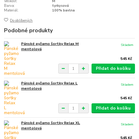
Velikost:
M
Barva:
tyrkysová
Materiál:
100% bavlna
Do oblíbených
Podobné produkty
Pánské pyžamo šortky Relax M
Skladem
mentolová
545 Kč
Přidat do košíku
Pánské pyžamo šortky Relax L
Skladem
mentolová
545 Kč
Přidat do košíku
Pánské pyžamo šortky Relax XL
Skladem
mentolová
545 Kč