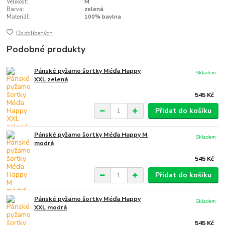
Velikost:
M
Barva:
zelená
Materiál:
100% bavlna
Do oblíbených
Podobné produkty
Pánské pyžamo šortky Méďa Happy
Skladem
XXL zelená
545 Kč
Přidat do košíku
Pánské pyžamo šortky Méďa Happy M
Skladem
modrá
545 Kč
Přidat do košíku
Pánské pyžamo šortky Méďa Happy
Skladem
XXL modrá
545 Kč