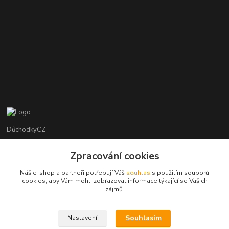
DůchodkyCZ
Jana Krejčí
Zpracování cookies
+420 412384749
Náš e-shop a partneři potřebují Váš
souhlas
s použitím souborů
cookies, aby Vám mohli zobrazovat informace týkající se Vašich
objednavky@duchodky.cz
zájmů.
Souhlasím
Nastavení