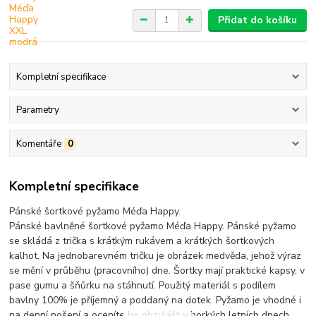
Přidat do košíku
Kompletní specifikace
Parametry
Komentáře
0
Kompletní specifikace
Pánské šortkové pyžamo Méďa Happy.
Pánské bavlněné šortkové pyžamo Méďa Happy. Pánské pyžamo
se skládá z trička s krátkým rukávem a krátkých šortkových
kalhot. Na jednobarevném tričku je obrázek medvěda, jehož výraz
se mění v průběhu (pracovního) dne. Šortky mají praktické kapsy, v
pase gumu a šňůrku na stáhnutí. Použitý materiál s podílem
bavlny 100% je příjemný a poddaný na dotek. Pyžamo je vhodné i
na denní nošení a oceníte ho obzvlášť v horkých letních dnech.