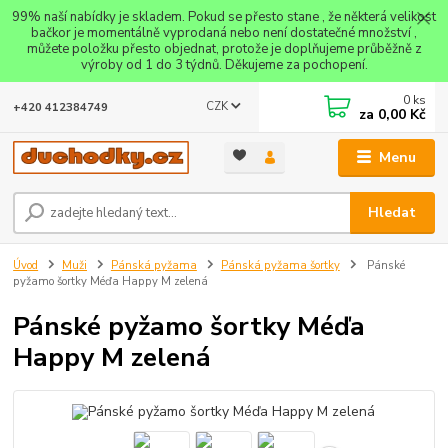
99% naší nabídky je skladem. Pokud se přesto stane , že některá velikost
bačkor je momentálně vyprodaná nebo není dostatečné množství ,
můžete položku přesto objednat, protože je doplňujeme průběžně z
výroby od 1 do 3 týdnů. Děkujeme za pochopení.
0
ks
CZK
+420 412384749
za
0,00 Kč
Menu
Hledat
Úvod
Muži
Pánská pyžama
Pánská pyžama šortky
Pánské
pyžamo šortky Méďa Happy M zelená
Pánské pyžamo šortky Méďa
Happy M zelená