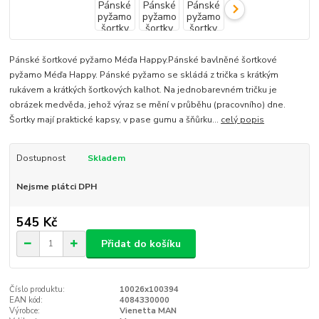
Pánské šortkové pyžamo Méďa Happy.Pánské bavlněné šortkové
pyžamo Méďa Happy. Pánské pyžamo se skládá z trička s krátkým
rukávem a krátkých šortkových kalhot. Na jednobarevném tričku je
obrázek medvěda, jehož výraz se mění v průběhu (pracovního) dne.
Šortky mají praktické kapsy, v pase gumu a šňůrku...
celý popis
Dostupnost
Skladem
Nejsme plátci DPH
545 Kč
Přidat do košíku
Číslo produktu:
10026x100394
EAN kód:
4084330000
Výrobce:
Vienetta MAN