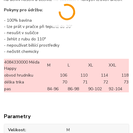
Pokyny pro údržbu:
- 100% bavlna
- lze prát v pračce při teplotě do 30°
- nesušit v sušičce
- žehlit z rubu do 110°
- nepoužívat bělící prostředky
- nečistit chemicky
4084330000 Méďa
M
L
XL
XXL
Happy
obvod hrudníku
106
110
114
118
délka trika
70
71
72
73
pas
84-96
86-98
90-102
92-104
Parametry
Velikost
M