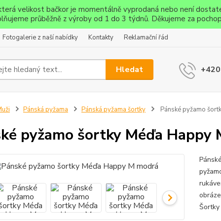
ěkterá velikost bačkor je momentálně vyprodaná nebo není dostat
lňujeme průběžně z výroby od 1 do 3 týdnů. Děkujeme za pochop
Fotogalerie z naší nabídky
Kontakty
Reklamační řád
Hledat
+420
uži
Pánská pyžama
Pánská pyžama šortky
Pánské pyžamo šort
ké pyžamo šortky Méďa Happy 
Pánské
pyžamo
rukáve
obráze
Šortky