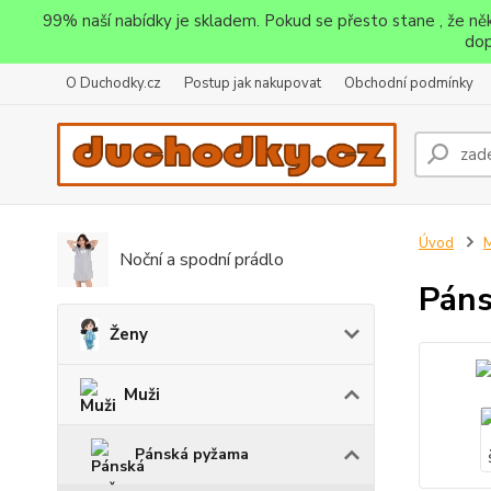
99% naší nabídky je skladem. Pokud se přesto stane , že n
dop
O Duchodky.cz
Postup jak nakupovat
Obchodní podmínky
Úvod
M
Noční a spodní prádlo
Páns
Ženy
Muži
Pánská pyžama