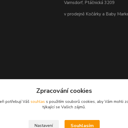
Varnsdorf, Ptáčnická 3209
v prodejně Kočárky a Baby Mark
Zpracování cookies
eři potřebují Váš
souhlas
s použitím souborů cookies, aby Vám mohli z
týkající se Vašich zájmů.
Souhlasím
Nastavení