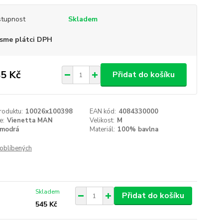
tupnost
Skladem
sme plátci DPH
5 Kč
Přidat do košíku
roduktu:
10026x100398
EAN kód:
4084330000
e:
Vienetta MAN
Velikost:
M
modrá
Materiál:
100% bavlna
oblíbených
Skladem
Přidat do košíku
545 Kč