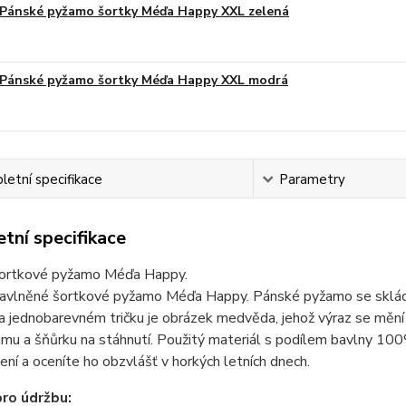
Pánské pyžamo šortky Méďa Happy XXL zelená
Pánské pyžamo šortky Méďa Happy XXL modrá
etní specifikace
Parametry
tní specifikace
ortkové pyžamo Méďa Happy.
avlněné šortkové pyžamo Méďa Happy. Pánské pyžamo se skládá 
a jednobarevném tričku je obrázek medvěda, jehož výraz se mění 
mu a šňůrku na stáhnutí. Použitý materiál s podílem bavlny 100
ení a oceníte ho obzvlášť v horkých letních dnech.
ro údržbu: