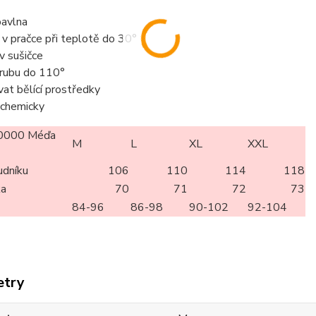
avlna
t v pračce při teplotě do 30°
 v sušičce
z rubu do 110°
vat bělící prostředky
t chemicky
0000 Méďa
M
L
XL
XXL
udníku
106
110
114
118
ka
70
71
72
73
84-96
86-98
90-102
92-104
etry