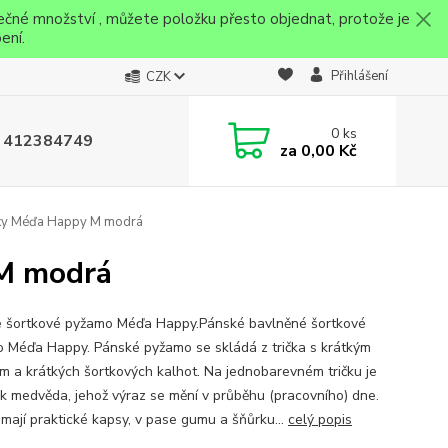
ečné množství , můžete položku přesto objednat, protože je
ení.
Přihlášení
CZK
0
ks
 412384749
za
0,00 Kč
ky Méďa Happy M modrá
M modrá
 šortkové pyžamo Méďa Happy.Pánské bavlněné šortkové
 Méďa Happy. Pánské pyžamo se skládá z trička s krátkým
m a krátkých šortkových kalhot. Na jednobarevném tričku je
k medvěda, jehož výraz se mění v průběhu (pracovního) dne.
 mají praktické kapsy, v pase gumu a šňůrku...
celý popis