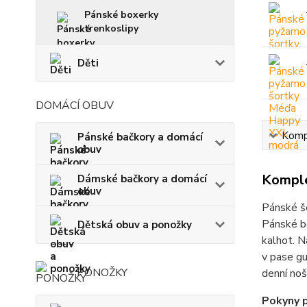
Pánské boxerky
trenkoslipy
Děti
DOMÁCÍ OBUV
Kompl
Pánské bačkory a domácí
obuv
Komple
Dámské bačkory a domácí
obuv
Pánské š
Pánské b
Dětská obuv a ponožky
kalhot. N
v pase gu
PONOŽKY
denní noš
Pokyny p