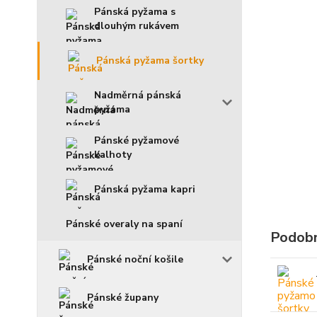
Pánská pyžama s
dlouhým rukávem
Pánská pyžama šortky
Nadměrná pánská
pyžama
Pánské pyžamové
kalhoty
Pánská pyžama kapri
Pánské overaly na spaní
Podobn
Pánské noční košile
Pánské župany