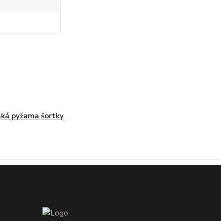
ká pyžama šortky