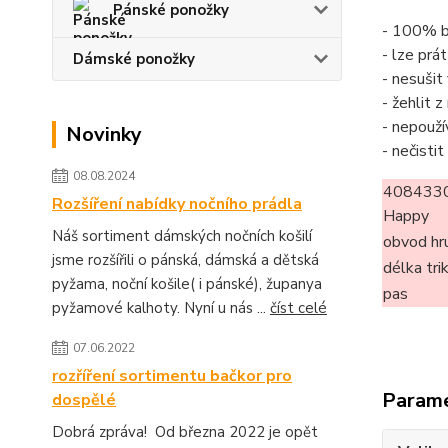
Pánské ponožky
- 100% b
- lze prá
Dámské ponožky
- nesušit
- žehlit 
- nepouží
Novinky
- nečisti
08.08.2024
408433
Rozšíření nabídky nočního prádla
Happy
Náš sortiment dámských nočních košilí
obvod hr
jsme rozšířili o pánská, dámská a dětská
délka tri
pyžama, noční košile( i pánské), županya
pas
pyžamové kalhoty. Nyní u nás ...
číst celé
07.06.2022
rozříření sortimentu bačkor pro
Param
dospělé
Dobrá zpráva! Od března 2022 je opět