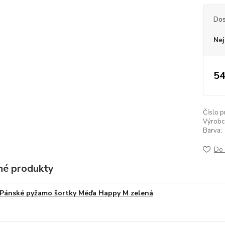
Dos
Nej
54
Číslo p
Výrobc
Barva:
Do 
é produkty
Pánské pyžamo šortky Méďa Happy M zelená