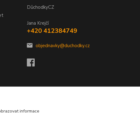
DůchodkyCZ
et
Jana Krejčí
+420 412384749
objednavky@duchodky.cz
obrazovat informace