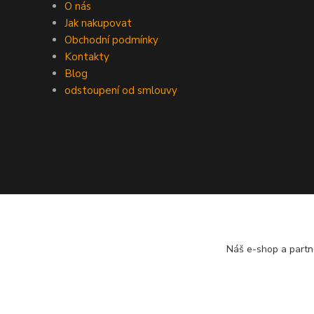
O nás
Jak nakupovat
Obchodní podmínky
Kontakty
Blog
odstoupení od smlouvy
Náš e-shop a partn