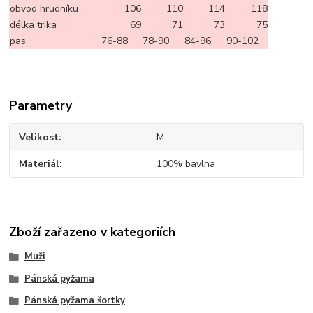
obvod hrudníku
106
110
114
118
délka trika
69
71
73
75
pas
76-88
78-90
84-96
90-102
Parametry
Velikost
M
Materiál
100% bavlna
Zboží zařazeno v kategoriích
Muži
Pánská pyžama
Pánská pyžama šortky