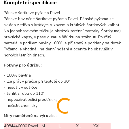
Kompletní specifikace
Pánské šortkové pyžamo Pavel.
Pánské bavlněné šortkové pyžamo Pavel. Pánské pyžamo se
skládá z trička s krátkým rukávem a krátkých šortkových kalhot.
Na jednobarevném tričku je obrázek terénní motorky. Šortky mají
praktické kapsy, v pase gumu a šňůrku na stáhnutí. Použitý
materiál s podílem bavlny 100% je příjemný a poddaný na dotek.
Pyžamo je vhodné i na denní nošení a oceníte ho obzvlášť v
horkých letních dnech.
Pokyny pro údržbu:
- 100% bavlna
- lze prát v pračce při teplotě do 30°
- nesušit v sušičce
- žehlit z rubu do 110°
- nepoužívat bělící prostředky
- nečistit chemicky
Míry naměřené na výrobku:
4084440000 Pavel
M
L
XL
XXL