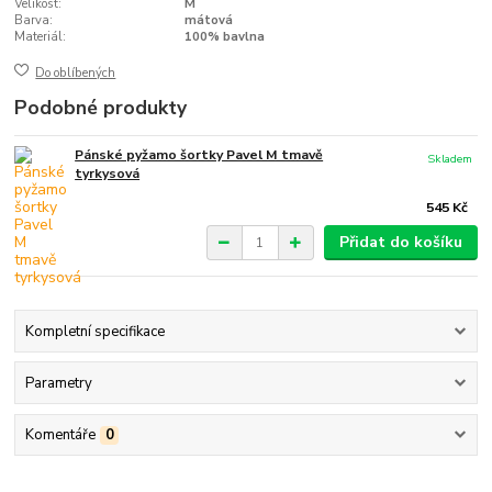
Velikost:
M
Barva:
mátová
Materiál:
100% bavlna
Do oblíbených
Podobné produkty
Pánské pyžamo šortky Pavel M tmavě
Skladem
tyrkysová
545 Kč
Přidat do košíku
Kompletní specifikace
Parametry
Komentáře
0