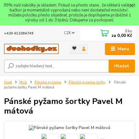
99% naší nabídky je skladem. Pokud se přesto stane , že některá velikost
bačkor je momentálně vyprodaná nebo není dostatečné množství ,
můžete položku přesto objednat, protože je doplňujeme průběžně z
výroby od 1 do 3 týdnů. Děkujeme za pochopení.
0
ks
CZK
+420 412384749
za
0,00 Kč
Menu
Hledat
Úvod
Muži
Pánská pyžama
Pánská pyžama šortky
Pánské
pyžamo šortky Pavel M mátová
Pánské pyžamo šortky Pavel M
mátová