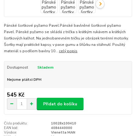
Pánské šortkové pyžamo Pavel.Pánské bavlněné šortkové pyžamo
Pavel. Pánské pyžamo se skládá z trička s krátkým rukávem a krátkých
šortkových kalhot. Na jednobarevném tričku je obrázek terénní motorky.
Šortky mají praktické kapsy, v pase gumu a šňůrku na stáhnutí. Použitý
materiál s podílem bavlny 10...
celý popis
Dostupnost
Skladem
Nejsme plátci DPH
545 Kč
Přidat do košíku
Číslo produktu:
10028x100410
EAN kód:
4084440000
Výrobce:
Vienetta MAN