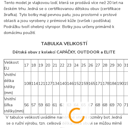
Tento model je vlajkovou lodí, která se prodává více než 20 let na
českém trhu. Jedná se o certifikovanou dětskou obuv (certifikace
žirafka). Tyto botky mají pevnou patu, jsou prostorné v prstové
oblasti a jsou vyrobeny z prémiové kůže (svršek i podšívka).
Podrážku tvoří ohebný styropor. Botky jsou určeny primárně k
domácímu použití.
TABULKA VELIKOSTÍ
Dětská obuv z kolekcí CAPÁČKY, OUTDOOR a ELITE
Velikost
17
18
19
20
21
22
23
24
25
26
27
28
29
30
3
EU
Vnitřní
délka
108
114
121
127
134
140
146
152
159
165
171
178
184
190
1
stélky
(mm)
Vnitřní
šířka
56
57
59
60
61
62
63
64
65
67
68
68
69
70
7
stélky(mm)
V tabulce velikostí uvádíme naměřené vnitřní rozměry bot. Jedná
se o ruční výrobu, tzn. celková délka/šířka obuvi se můžou mírně