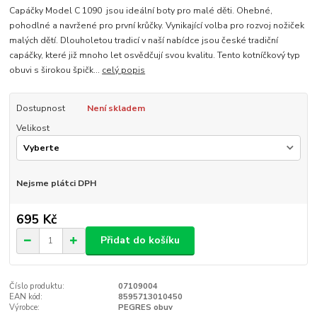
Capáčky Model C 1090 jsou ideální boty pro malé děti. Ohebné,
pohodlné a navržené pro první krůčky. Vynikající volba pro rozvoj nožiček
malých dětí. Dlouholetou tradicí v naší nabídce jsou české tradiční
capáčky, které již mnoho let osvědčují svou kvalitu. Tento kotníčkový typ
obuvi s širokou špičk...
celý popis
Dostupnost
Není skladem
Velikost
Nejsme plátci DPH
695 Kč
Přidat do košíku
Číslo produktu:
07109004
EAN kód:
8595713010450
Výrobce:
PEGRES obuv