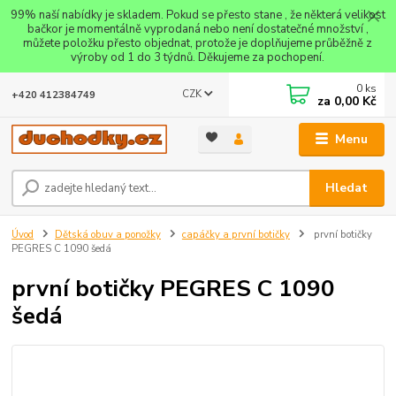
99% naší nabídky je skladem. Pokud se přesto stane , že některá velikost
bačkor je momentálně vyprodaná nebo není dostatečné množství ,
můžete položku přesto objednat, protože je doplňujeme průběžně z
výroby od 1 do 3 týdnů. Děkujeme za pochopení.
0
ks
CZK
+420 412384749
za
0,00 Kč
Menu
Hledat
Úvod
Dětská obuv a ponožky
capáčky a první botičky
první botičky
PEGRES C 1090 šedá
první botičky PEGRES C 1090
šedá