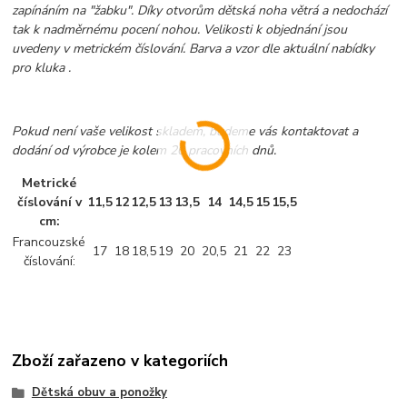
zapínáním na "žabku". Díky otvorům dětská noha větrá a nedochází
tak k nadměrnému pocení nohou. Velikosti k objednání jsou
uvedeny v metrickém číslování. Barva a vzor dle aktuální nabídky
pro kluka .
Pokud není vaše velikost skladem, budeme vás kontaktovat a
dodání od výrobce je kolem 20 pracovních dnů.
Metrické
číslování v
11,5
12
12,5
13
13,5
14
14,5
15
15,5
cm:
Francouzské
17
18
18,5
19
20
20,5
21
22
23
číslování:
Zboží zařazeno v kategoriích
Dětská obuv a ponožky