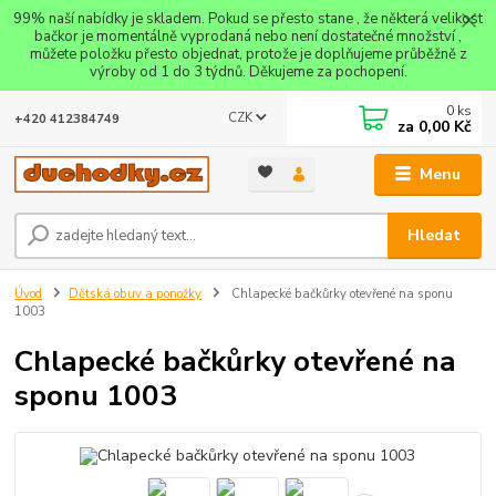
99% naší nabídky je skladem. Pokud se přesto stane , že některá velikost
bačkor je momentálně vyprodaná nebo není dostatečné množství ,
můžete položku přesto objednat, protože je doplňujeme průběžně z
výroby od 1 do 3 týdnů. Děkujeme za pochopení.
0
ks
CZK
+420 412384749
za
0,00 Kč
Menu
Hledat
Úvod
Dětská obuv a ponožky
Chlapecké bačkůrky otevřené na sponu
1003
Chlapecké bačkůrky otevřené na
sponu 1003