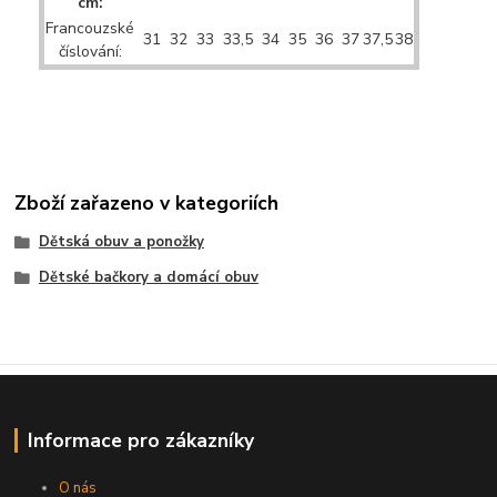
cm:
Francouzské
31
32
33
33,5
34
35
36
37
37,5
38
číslování:
Zboží zařazeno v kategoriích
Dětská obuv a ponožky
Dětské bačkory a domácí obuv
Informace pro zákazníky
O nás