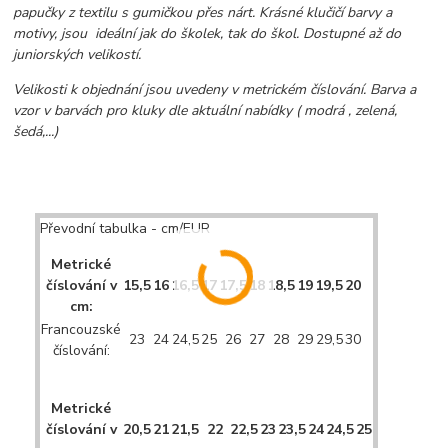
papučky z textilu s gumičkou přes nárt. Krásné klučičí barvy a
motivy, jsou ideální jak do školek, tak do škol. Dostupné až do
juniorských velikostí.
Velikosti k objednání jsou uvedeny v metrickém číslování. Barva a
vzor v barvách pro kluky dle aktuální nabídky ( modrá , zelená,
šedá,...)
Převodní tabulka - cm/EUR
Metrické
číslování v
15,5
16
16,5
17
17,5
18
18,5
19
19,5
20
cm:
Francouzské
23
24
24,5
25
26
27
28
29
29,5
30
číslování:
Metrické
číslování v
20,5
21
21,5
22
22,5
23
23,5
24
24,5
25