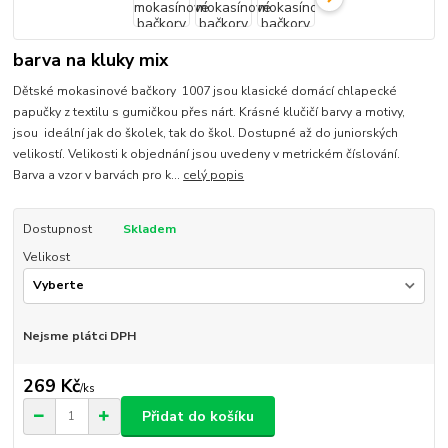
barva na kluky mix
Dětské mokasinové bačkory 1007 jsou klasické domácí chlapecké
papučky z textilu s gumičkou přes nárt. Krásné klučičí barvy a motivy,
jsou ideální jak do školek, tak do škol. Dostupné až do juniorských
velikostí. Velikosti k objednání jsou uvedeny v metrickém číslování.
Barva a vzor v barvách pro k...
celý popis
Dostupnost
Skladem
Velikost
Nejsme plátci DPH
269 Kč
/
ks
Přidat do košíku