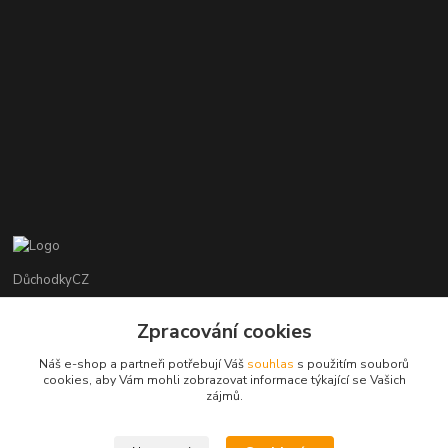
DůchodkyCZ
Jana Krejčí
Zpracování cookies
+420 412384749
Náš e-shop a partneři potřebují Váš
souhlas
s použitím souborů
cookies, aby Vám mohli zobrazovat informace týkající se Vašich
objednavky@duchodky.cz
zájmů.