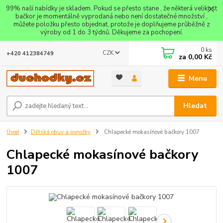
99% naší nabídky je skladem. Pokud se přesto stane , že některá velikost
bačkor je momentálně vyprodaná nebo není dostatečné množství ,
můžete položku přesto objednat, protože je doplňujeme průběžně z
výroby od 1 do 3 týdnů. Děkujeme za pochopení.
0
ks
CZK
+420 412384749
za
0,00 Kč
Menu
Hledat
Úvod
Dětská obuv a ponožky
Chlapecké mokasínové bačkory 1007
Chlapecké mokasínové bačkory
1007