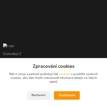
DůchodkyCZ
Jana Krejčí
Zpracování cookies
+420 412384749
Náš e-shop a partneři potřebují Váš
souhlas
s použitím souborů
cookies, aby Vám mohli zobrazovat informace týkající se Vašich
objednavky@duchodky.cz
zájmů.
Souhlasím
Nastavení