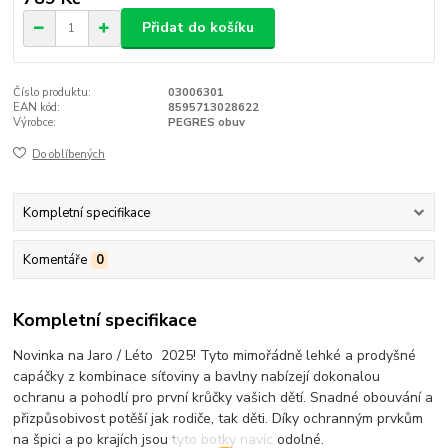
Přidat do košíku
Číslo produktu:
03006301
EAN kód:
8595713028622
Výrobce:
PEGRES obuv
Do oblíbených
Kompletní specifikace
Komentáře
0
Kompletní specifikace
Novinka na Jaro / Léto 2025! Tyto mimořádně lehké a prodyšné
capáčky z kombinace síťoviny a bavlny nabízejí dokonalou
ochranu a pohodlí pro první krůčky vašich dětí. Snadné obouvání a
přizpůsobivost potěší jak rodiče, tak děti. Díky ochranným prvkům
na špici a po krajích jsou tyto botky navíc odolné.