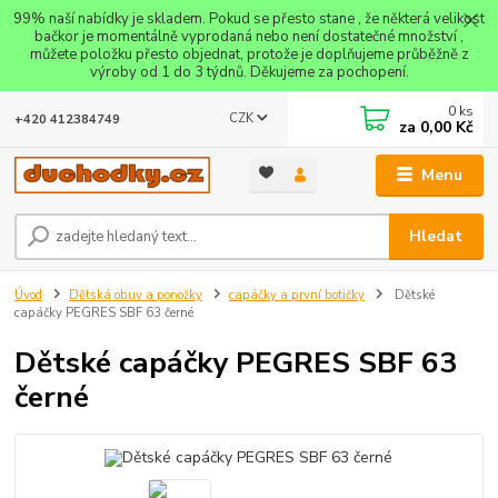
99% naší nabídky je skladem. Pokud se přesto stane , že některá velikost
bačkor je momentálně vyprodaná nebo není dostatečné množství ,
můžete položku přesto objednat, protože je doplňujeme průběžně z
výroby od 1 do 3 týdnů. Děkujeme za pochopení.
0
ks
CZK
+420 412384749
za
0,00 Kč
Menu
Hledat
Úvod
Dětská obuv a ponožky
capáčky a první botičky
Dětské
capáčky PEGRES SBF 63 černé
Dětské capáčky PEGRES SBF 63
černé