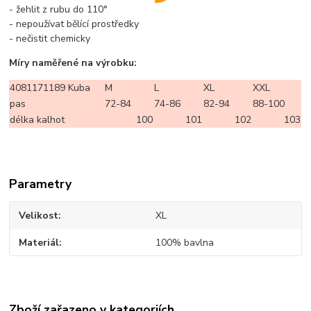
- žehlit z rubu do 110°
- nepoužívat bělící prostředky
- nečistit chemicky
Míry naměřené na výrobku:
4081171189 Kuba
M
L
XL
XXL
pas
72-84
74-86
82-94
88-100
délka kalhot
100
101
102
103
Parametry
Velikost
XL
Materiál
100% bavlna
Zboží zařazeno v kategoriích