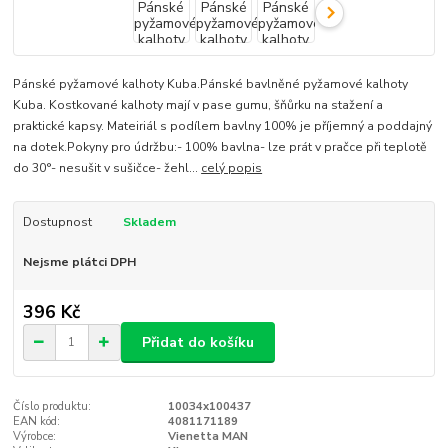
Pánské pyžamové kalhoty Kuba.Pánské bavlněné pyžamové kalhoty
Kuba. Kostkované kalhoty mají v pase gumu, šňůrku na stažení a
praktické kapsy. Mateiriál s podílem bavlny 100% je příjemný a poddajný
na dotek.Pokyny pro údržbu:- 100% bavlna- lze prát v pračce při teplotě
do 30°- nesušit v sušičce- žehl...
celý popis
Dostupnost
Skladem
Nejsme plátci DPH
396 Kč
Přidat do košíku
Číslo produktu:
10034x100437
EAN kód:
4081171189
Výrobce:
Vienetta MAN