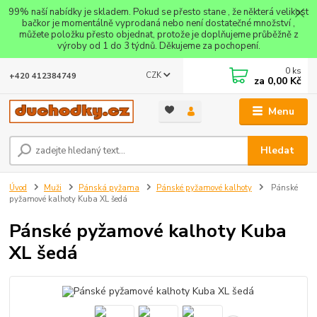
99% naší nabídky je skladem. Pokud se přesto stane , že některá velikost
bačkor je momentálně vyprodaná nebo není dostatečné množství ,
můžete položku přesto objednat, protože je doplňujeme průběžně z
výroby od 1 do 3 týdnů. Děkujeme za pochopení.
0
ks
CZK
+420 412384749
za
0,00 Kč
Menu
Hledat
Úvod
Muži
Pánská pyžama
Pánské pyžamové kalhoty
Pánské
pyžamové kalhoty Kuba XL šedá
Pánské pyžamové kalhoty Kuba
XL šedá