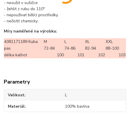
- nesušit v sušičce
- žehlit z rubu do 110°
- nepoužívat bělící prostředky
- nečistit chemicky
Míry naměřené na výrobku:
4081171189 Kuba
M
L
XL
XXL
pas
72-84
74-86
82-94
88-100
délka kalhot
100
101
102
103
Parametry
Velikost
L
Materiál
100% bavlna