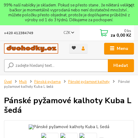
99% naší nabídky je skladem. Pokud se přesto stane , že některá velikost
bačkor je momentálně vyprodaná nebo není dostatečné množství ,
můžete položku přesto objednat, protože je doplňujeme průběžně z
výroby od 1 do 3 týdnů. Děkujeme za pochopení.
0
ks
CZK
+420 412384749
za
0,00 Kč
Menu
Hledat
Úvod
Muži
Pánská pyžama
Pánské pyžamové kalhoty
Pánské
pyžamové kalhoty Kuba L šedá
Pánské pyžamové kalhoty Kuba L
šedá