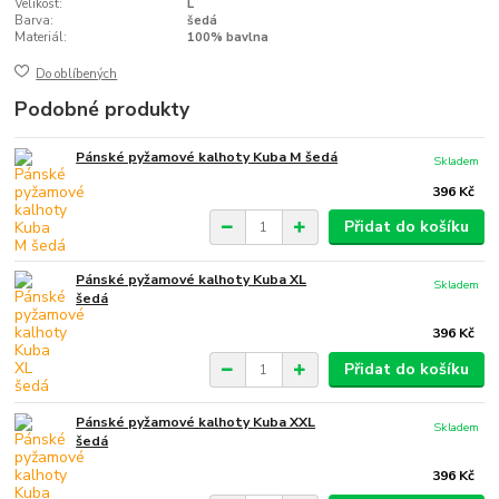
Velikost:
L
Barva:
šedá
Materiál:
100% bavlna
Do oblíbených
Podobné produkty
Pánské pyžamové kalhoty Kuba M šedá
Skladem
396 Kč
Přidat do košíku
Pánské pyžamové kalhoty Kuba XL
Skladem
šedá
396 Kč
Přidat do košíku
Pánské pyžamové kalhoty Kuba XXL
Skladem
šedá
396 Kč