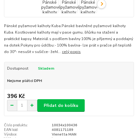
Pánské pyžamové kalhoty Kuba.Pánské bavlněné pyžamové kalhoty
Kuba. Kostkované kalhoty mají v pase gumu, šňůrku na stažení a
praktické kapsy. Mateiriál s podílem bavlny 100% je příjemný a poddajný
na dotek.Pokyny pro údržbu:- 100% bavlna- lze prát v pračce při teplotě
do 30°- nesušit v sušičce- žehl...
celý popis
Dostupnost
Skladem
Nejsme plátci DPH
396 Kč
Přidat do košíku
Číslo produktu:
10034x100436
EAN kód:
4081171189
Výrobce:
Vienetta MAN