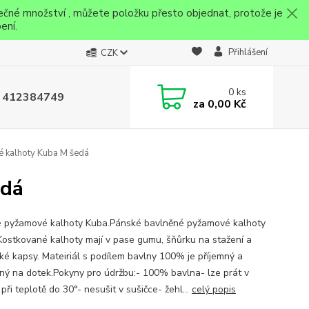
ečné množství , můžete položku přesto objednat, protože je
ení.
Přihlášení
CZK
0
ks
 412384749
za
0,00 Kč
 kalhoty Kuba M šedá
edá
 pyžamové kalhoty Kuba.Pánské bavlněné pyžamové kalhoty
Kostkované kalhoty mají v pase gumu, šňůrku na stažení a
cké kapsy. Mateiriál s podílem bavlny 100% je příjemný a
ný na dotek.Pokyny pro údržbu:- 100% bavlna- lze prát v
při teplotě do 30°- nesušit v sušičce- žehl...
celý popis