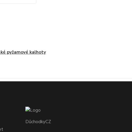
ké pyžamové kalhoty
DůchodkyCZ
et