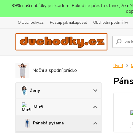
99% naší nabídky je skladem. Pokud se přesto stane , že n
dop
O Duchodky.cz
Postup jak nakupovat
Obchodní podmínky
Úvod
M
Noční a spodní prádlo
Páns
Ženy
Muži
Pánská pyžama