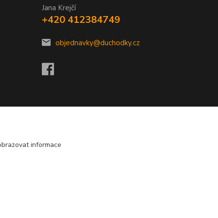
Jana Krejčí
+420 412384749
objednavky@duchodky.cz
obrazovat informace