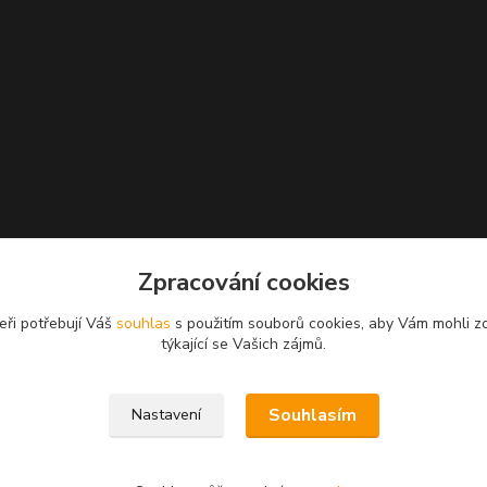
Zpracování cookies
eři potřebují Váš
souhlas
s použitím souborů cookies, aby Vám mohli z
týkající se Vašich zájmů.
Souhlasím
Nastavení