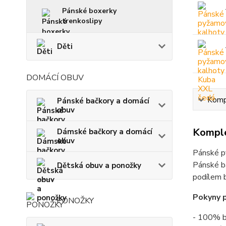
Pánské boxerky
trenkoslipy
Děti
DOMÁCÍ OBUV
Kompl
Pánské bačkory a domácí
obuv
Komple
Dámské bačkory a domácí
obuv
Pánské p
Pánské ba
Dětská obuv a ponožky
podílem 
Pokyny p
PONOŽKY
- 100% b