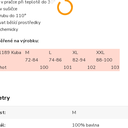
t v pračce při teplotě do 30°
 v sušičce
z rubu do 110°
vat bělící prostředky
t chemicky
ěřené na výrobku:
189 Kuba
M
L
XL
XXL
72-84
74-86
82-94
88-100
lhot
100
101
102
103
etry
st
M
ál
100% bavlna