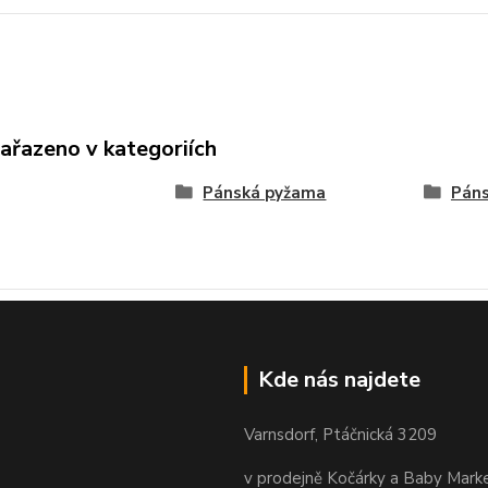
zařazeno v kategoriích
Pánská pyžama
Páns
Kde nás najdete
Varnsdorf, Ptáčnická 3209
v prodejně Kočárky a Baby Mark