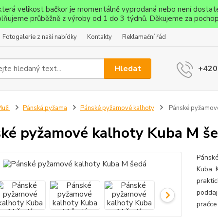
ěkterá velikost bačkor je momentálně vyprodaná nebo není dostat
lňujeme průběžně z výroby od 1 do 3 týdnů. Děkujeme za pochop
Fotogalerie z naší nabídky
Kontakty
Reklamační řád
Hledat
+420
uži
Pánská pyžama
Pánské pyžamové kalhoty
Pánské pyžamové
ké pyžamové kalhoty Kuba M š
Pánské
Kuba. 
prakti
poddaj
pračce 