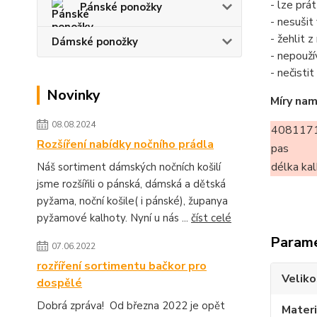
- lze prá
Pánské ponožky
- nesušit
- žehlit 
Dámské ponožky
- nepouží
- nečisti
Novinky
Míry nam
08.08.2024
4081171
Rozšíření nabídky nočního prádla
pas
délka ka
Náš sortiment dámských nočních košilí
jsme rozšířili o pánská, dámská a dětská
pyžama, noční košile( i pánské), županya
pyžamové kalhoty. Nyní u nás ...
číst celé
Param
07.06.2022
rozříření sortimentu bačkor pro
Veliko
dospělé
Dobrá zpráva! Od března 2022 je opět
Materi