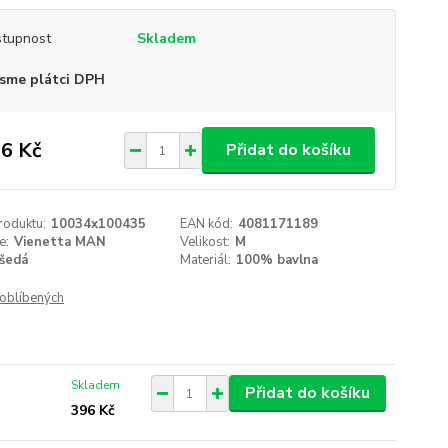
tupnost
Skladem
sme plátci DPH
6 Kč
Přidat do košíku
roduktu:
10034x100435
EAN kód:
4081171189
e:
Vienetta MAN
Velikost:
M
šedá
Materiál:
100% bavlna
oblíbených
Skladem
Přidat do košíku
396 Kč