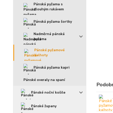
Pánská pyžama s
dlouhým rukávem
Pánská pyžama šortky
Nadměrná pánská
pyžama
Pánské pyžamové
kalhoty
Pánská pyžama kapri
Pánské overaly na spaní
Podobn
Pánské noční košile
Pánské župany