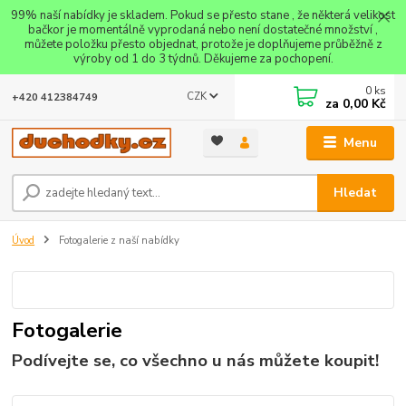
99% naší nabídky je skladem. Pokud se přesto stane , že některá velikost
bačkor je momentálně vyprodaná nebo není dostatečné množství ,
můžete položku přesto objednat, protože je doplňujeme průběžně z
výroby od 1 do 3 týdnů. Děkujeme za pochopení.
0
ks
CZK
+420 412384749
za
0,00 Kč
Menu
Hledat
Úvod
Fotogalerie z naší nabídky
Fotogalerie
Podívejte se, co všechno u nás můžete koupit!