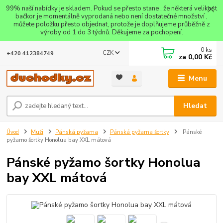
99% naší nabídky je skladem. Pokud se přesto stane , že některá velikost
bačkor je momentálně vyprodaná nebo není dostatečné množství ,
můžete položku přesto objednat, protože je doplňujeme průběžně z
výroby od 1 do 3 týdnů. Děkujeme za pochopení.
0
ks
CZK
+420 412384749
za
0,00 Kč
Menu
Hledat
Úvod
Muži
Pánská pyžama
Pánská pyžama šortky
Pánské
pyžamo šortky Honolua bay XXL mátová
Pánské pyžamo šortky Honolua
bay XXL mátová