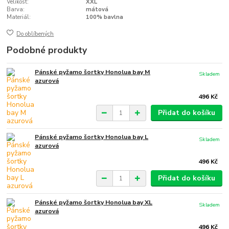
Velikost:
XXL
Barva:
mátová
Materiál:
100% bavlna
Do oblíbených
Podobné produkty
Pánské pyžamo šortky Honolua bay M
Skladem
azurová
496 Kč
Přidat do košíku
Pánské pyžamo šortky Honolua bay L
Skladem
azurová
496 Kč
Přidat do košíku
Pánské pyžamo šortky Honolua bay XL
Skladem
azurová
496 Kč