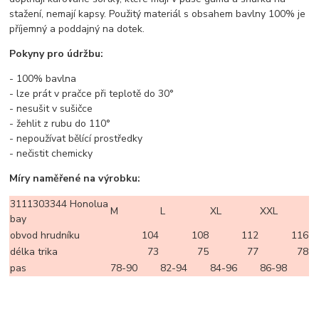
stažení, nemají kapsy. Použitý materiál s obsahem bavlny 100% je
příjemný a poddajný na dotek.
Pokyny pro údržbu:
- 100% bavlna
- lze prát v pračce při teplotě do 30°
- nesušit v sušičce
- žehlit z rubu do 110°
- nepoužívat bělící prostředky
- nečistit chemicky
Míry naměřené na výrobku:
3111303344 Honolua
M
L
XL
XXL
bay
obvod hrudníku
104
108
112
116
délka trika
73
75
77
78
pas
78-90
82-94
84-96
86-98