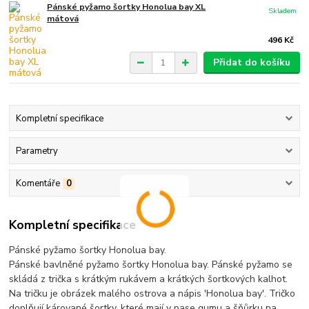
Pánské pyžamo šortky Honolua bay XL
Skladem
mátová
496 Kč
Přidat do košíku
Kompletní specifikace
Parametry
Komentáře
0
Kompletní specifikace
Pánské pyžamo šortky Honolua bay.
Pánské bavlněné pyžamo šortky Honolua bay. Pánské pyžamo se
skládá z trička s krátkým rukávem a krátkých šortkových kalhot.
Na tričku je obrázek malého ostrova a nápis 'Honolua bay'. Tričko
doplňují kárované šortky, které mají v pase gumu a šňůrku na