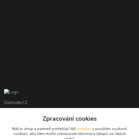
DůchodkyCZ
Jana Krejčí
Zpracování cookies
+420 412384749
Náš e-shop a partneři potřebují Váš
souhlas
s použitím souborů
cookies, aby Vám mohli zobrazovat informace týkající se Vašich
objednavky@duchodky.cz
zájmů.