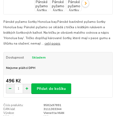
Pánské pyžamo šortky Honolua bay.Pánské bavlněné pyžamo šortky
Honolua bay. Pánské pyžamo se skládá z trička s krátkým rukávem a
krátkých šortkových kalhot. Na tričku je obrázek malého ostrova a nápis
'Honolua bay'. Tričko doplňují kárované šortky, které mají v pase gumu a
šňůrku na stažení, nemají ...
celý popis
Dostupnost
Skladem
Nejsme plátci DPH
496 Kč
Přidat do košíku
Číslo produktu:
9582x97891
EAN kód:
3111303344
Výrobce:
Vienetta MAN