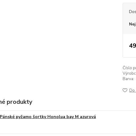
Dos
Nej
49
Číslo p
Výrobc
Barva:
Do 
é produkty
Pánské pyžamo šortky Honolua bay M azurová