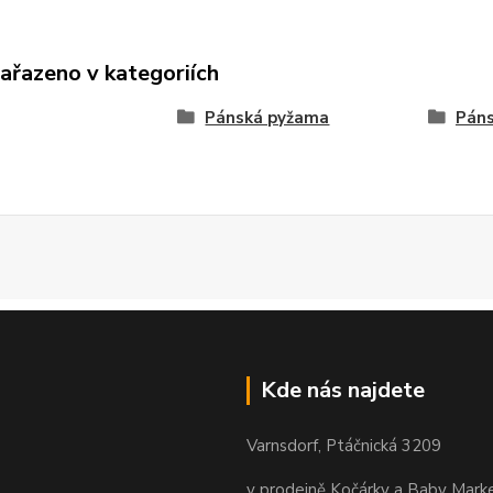
zařazeno v kategoriích
Pánská pyžama
Páns
Kde nás najdete
Varnsdorf, Ptáčnická 3209
v prodejně Kočárky a Baby Mark