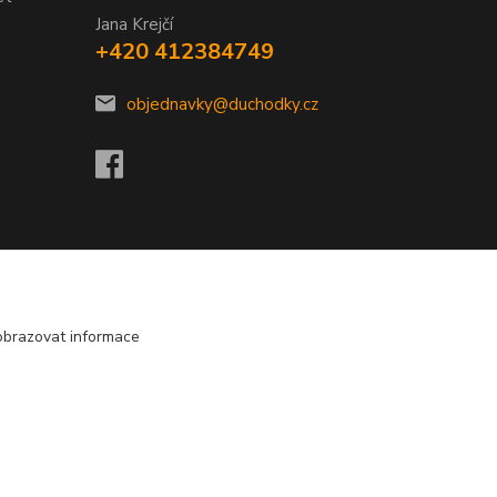
Jana Krejčí
+420 412384749
objednavky@duchodky.cz
obrazovat informace