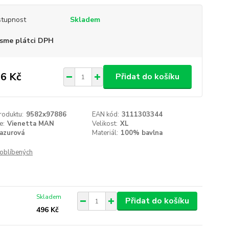
tupnost
Skladem
sme plátci DPH
6 Kč
Přidat do košíku
roduktu:
9582x97886
EAN kód:
3111303344
e:
Vienetta MAN
Velikost:
XL
azurová
Materiál:
100% bavlna
oblíbených
Skladem
Přidat do košíku
496 Kč