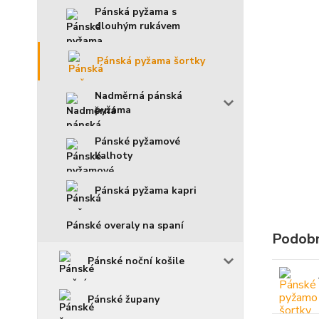
Pánská pyžama s
dlouhým rukávem
Pánská pyžama šortky
Nadměrná pánská
pyžama
Pánské pyžamové
kalhoty
Pánská pyžama kapri
Pánské overaly na spaní
Podobn
Pánské noční košile
Pánské župany