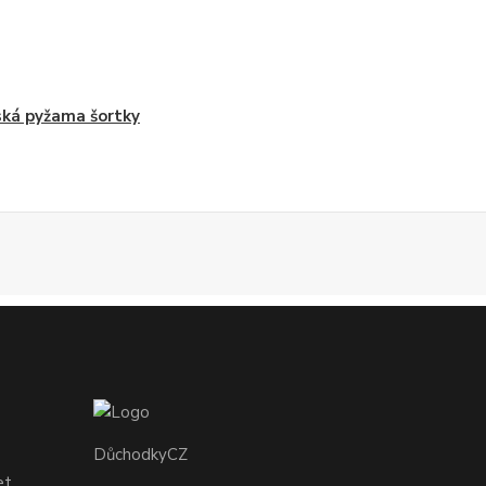
ká pyžama šortky
DůchodkyCZ
et