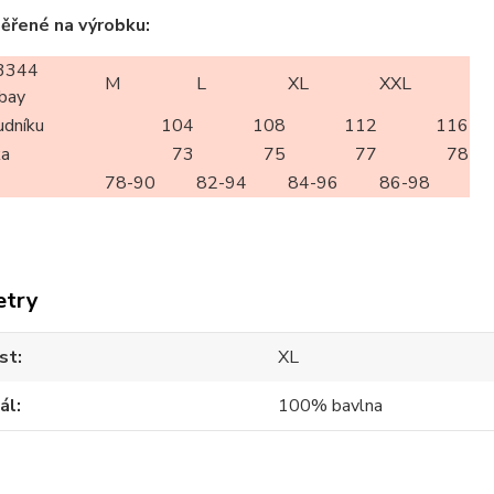
ěřené na výrobku:
3344
M
L
XL
XXL
bay
udníku
104
108
112
116
ka
73
75
77
78
78-90
82-94
84-96
86-98
etry
st
XL
ál
100% bavlna