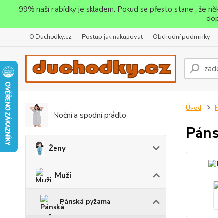
99% naší nabídky je skladem. Pokud se přesto stane , že n
dop
O Duchodky.cz
Postup jak nakupovat
Obchodní podmínky
Úvod
M
Noční a spodní prádlo
Páns
Ženy
Muži
Pánská pyžama