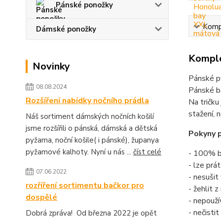
Pánské ponožky
Kompl
Dámské ponožky
Komple
Novinky
Pánské p
08.08.2024
Pánské b
Rozšíření nabídky nočního prádla
Na tričku
stažení, 
Náš sortiment dámských nočních košilí
jsme rozšířili o pánská, dámská a dětská
Pokyny p
pyžama, noční košile( i pánské), županya
pyžamové kalhoty. Nyní u nás ...
číst celé
- 100% b
- lze prá
07.06.2022
- nesušit
rozříření sortimentu bačkor pro
- žehlit 
dospělé
- nepouží
- nečisti
Dobrá zpráva! Od března 2022 je opět