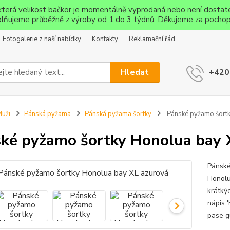
ěkterá velikost bačkor je momentálně vyprodaná nebo není dostat
lňujeme průběžně z výroby od 1 do 3 týdnů. Děkujeme za pochop
Fotogalerie z naší nabídky
Kontakty
Reklamační řád
Hledat
+420
uži
Pánská pyžama
Pánská pyžama šortky
Pánské pyžamo šortk
ké pyžamo šortky Honolua bay 
Pánské
Honolu
krátký
nápis '
pase g