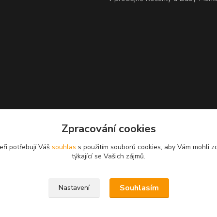
Zpracování cookies
eři potřebují Váš
souhlas
s použitím souborů cookies, aby Vám mohli z
týkající se Vašich zájmů.
Souhlasím
Nastavení