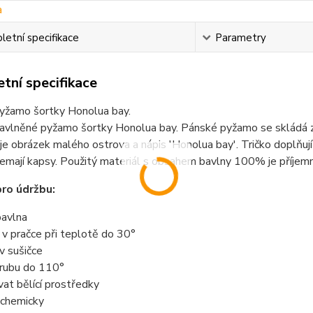
etní specifikace
Parametry
tní specifikace
yžamo šortky Honolua bay.
avlněné pyžamo šortky Honolua bay. Pánské pyžamo se skládá z 
 je obrázek malého ostrova a nápis 'Honolua bay'. Tričko doplňuj
nemají kapsy. Použitý materiál s obsahem bavlny 100% je příjem
ro údržbu:
avlna
t v pračce při teplotě do 30°
 v sušičce
z rubu do 110°
vat bělící prostředky
t chemicky