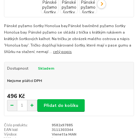
Pánské pyžamo šortky Honolua bay.Pánské bavlněné pyžamo šortky
Honolua bay. Pánské pyžamo se skládá z trička s krátkým rukávem a
krátkých šortkových kalhot. Na tričku je obrázek malého ostrova a nápis
'Honolua bay'. Tričko doplňují kárované šortky, které mají v pase gumu a
šňůrku na stažení, nemají ...
celý popis
Dostupnost
Skladem
Nejsme plátci DPH
496 Kč
Přidat do košíku
Číslo produktu:
9582x97885
EAN kód:
3111303344
Výrobce:
Vienetta MAN