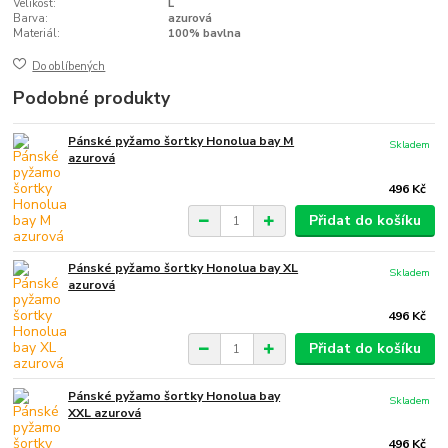
Velikost:
L
Barva:
azurová
Materiál:
100% bavlna
Do oblíbených
Podobné produkty
Pánské pyžamo šortky Honolua bay M
Skladem
azurová
496 Kč
Přidat do košíku
Pánské pyžamo šortky Honolua bay XL
Skladem
azurová
496 Kč
Přidat do košíku
Pánské pyžamo šortky Honolua bay
Skladem
XXL azurová
496 Kč