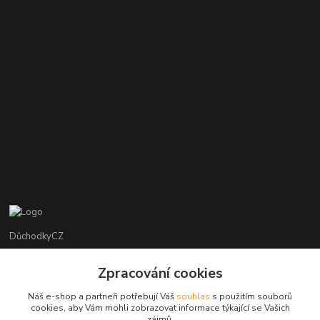
DůchodkyCZ
Jana Krejčí
Zpracování cookies
+420 412384749
Náš e-shop a partneři potřebují Váš
souhlas
s použitím souborů
cookies, aby Vám mohli zobrazovat informace týkající se Vašich
objednavky@duchodky.cz
zájmů.