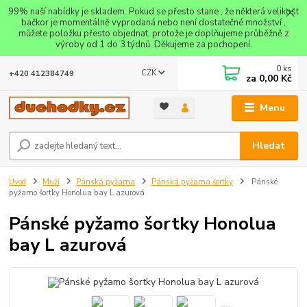
99% naší nabídky je skladem. Pokud se přesto stane , že některá velikost
bačkor je momentálně vyprodaná nebo není dostatečné množství ,
můžete položku přesto objednat, protože je doplňujeme průběžně z
výroby od 1 do 3 týdnů. Děkujeme za pochopení.
0
ks
CZK
+420 412384749
za
0,00 Kč
Menu
Hledat
Úvod
Muži
Pánská pyžama
Pánská pyžama šortky
Pánské
pyžamo šortky Honolua bay L azurová
Pánské pyžamo šortky Honolua
bay L azurová