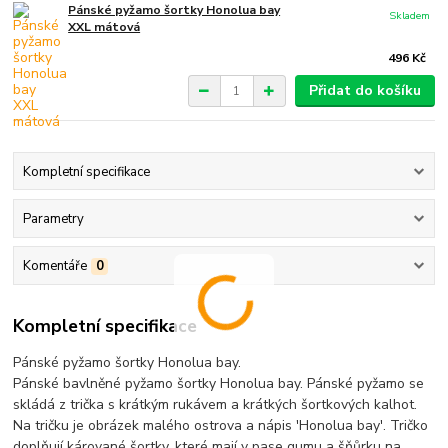
Pánské pyžamo šortky Honolua bay
Skladem
XXL mátová
496 Kč
Přidat do košíku
Kompletní specifikace
Parametry
Komentáře
0
Kompletní specifikace
Pánské pyžamo šortky Honolua bay.
Pánské bavlněné pyžamo šortky Honolua bay. Pánské pyžamo se
skládá z trička s krátkým rukávem a krátkých šortkových kalhot.
Na tričku je obrázek malého ostrova a nápis 'Honolua bay'. Tričko
doplňují kárované šortky, které mají v pase gumu a šňůrku na