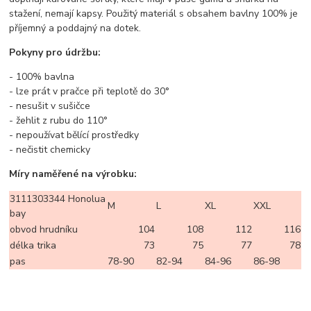
stažení, nemají kapsy. Použitý materiál s obsahem bavlny 100% je
příjemný a poddajný na dotek.
Pokyny pro údržbu:
- 100% bavlna
- lze prát v pračce při teplotě do 30°
- nesušit v sušičce
- žehlit z rubu do 110°
- nepoužívat bělící prostředky
- nečistit chemicky
Míry naměřené na výrobku:
3111303344 Honolua
M
L
XL
XXL
bay
obvod hrudníku
104
108
112
116
délka trika
73
75
77
78
pas
78-90
82-94
84-96
86-98