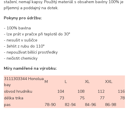
stažení, nemají kapsy. Použitý materiál s obsahem bavlny 100% je
příjemný a poddajný na dotek.
Pokyny pro údržbu:
- 100% bavlna
- lze prát v pračce při teplotě do 30°
- nesušit v sušičce
- žehlit z rubu do 110°
- nepoužívat bělící prostředky
- nečistit chemicky
Míry naměřené na výrobku:
3111303344 Honolua
M
L
XL
XXL
bay
obvod hrudníku
104
108
112
116
délka trika
73
75
77
78
pas
78-90
82-94
84-96
86-98