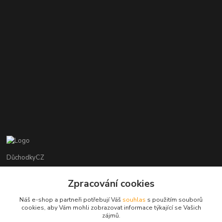
DůchodkyCZ
Jana Krejčí
Zpracování cookies
+420 412384749
Náš e-shop a partneři potřebují Váš
souhlas
s použitím souborů
cookies, aby Vám mohli zobrazovat informace týkající se Vašich
objednavky@duchodky.cz
zájmů.