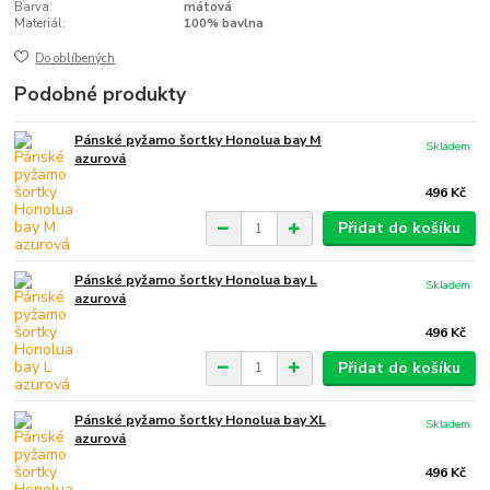
Barva:
mátová
Materiál:
100% bavlna
Do oblíbených
Podobné produkty
Pánské pyžamo šortky Honolua bay M
Skladem
azurová
496 Kč
Přidat do košíku
Pánské pyžamo šortky Honolua bay L
Skladem
azurová
496 Kč
Přidat do košíku
Pánské pyžamo šortky Honolua bay XL
Skladem
azurová
496 Kč