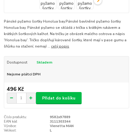
Pánské pyžamo šortky Honolua bay.Pánské bavlněné pyžamo šortky
Honolua bay. Pánské pyžamo se skládá z trička s krátkým rukávem a
krátkých šortkových kalhot. Na tričku je obrázek malého ostrova a nápis
'Honolua bay'. Tričko doplňují kárované šortky, které mají v pase gumu a
šňůrku na stažení, nemají ...
celý popis
Dostupnost
Skladem
Nejsme plátci DPH
496 Kč
Přidat do košíku
Číslo produktu:
9582x97889
EAN kód:
3111303344
Výrobce:
Vienetta MAN
Velikost:
L