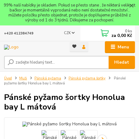
99% naší nabídky je skladem. Pokud se přesto stane , že některá velikost
bačkor je momentálně vyprodaná nebo není dostatečné množství ,
můžete položku přesto objednat, protože je doplňujeme průběžně z
výroby od 1 do 3 týdnů. Děkujeme za pochopení.
0
ks
CZK
+420 412384749
za
0,00 Kč
Menu
Hledat
Úvod
Muži
Pánská pyžama
Pánská pyžama šortky
Pánské
pyžamo šortky Honolua bay L mátová
Pánské pyžamo šortky Honolua
bay L mátová