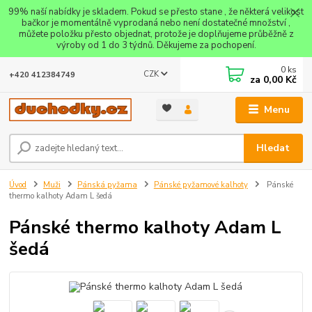
99% naší nabídky je skladem. Pokud se přesto stane , že některá velikost
bačkor je momentálně vyprodaná nebo není dostatečné množství ,
můžete položku přesto objednat, protože je doplňujeme průběžně z
výroby od 1 do 3 týdnů. Děkujeme za pochopení.
0
ks
CZK
+420 412384749
za
0,00 Kč
Menu
Hledat
Úvod
Muži
Pánská pyžama
Pánské pyžamové kalhoty
Pánské
thermo kalhoty Adam L šedá
Pánské thermo kalhoty Adam L
šedá