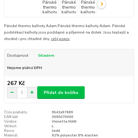
Pánské thermo kalhoty Adam.Pánské thermo kalhoty Adam. Pánské
podvlékací kalhoty jsou poddajné a příjemné na dotek. Jsou teplejší a
vhodné i pro chladné dny.
celý popis
Dostupnost
Skladem
Nejsme plátci DPH
267 Kč
Přidat do košíku
Číslo produktu:
9543x97689
EAN kód:
3090070000
Výrobce:
Vienetta MAN
Velikost:
L
Barva:
šedá
Materiál:
92% polyester 8% elasten