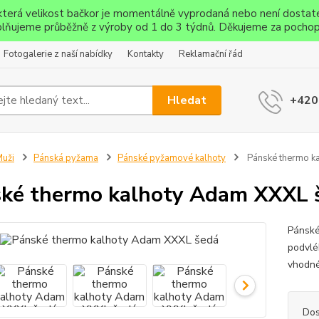
ěkterá velikost bačkor je momentálně vyprodaná nebo není dostat
lňujeme průběžně z výroby od 1 do 3 týdnů. Děkujeme za pochop
Fotogalerie z naší nabídky
Kontakty
Reklamační řád
Hledat
+420
uži
Pánská pyžama
Pánské pyžamové kalhoty
Pánské thermo k
ké thermo kalhoty Adam XXXL 
Pánské
podvlé
vhodné
Dos