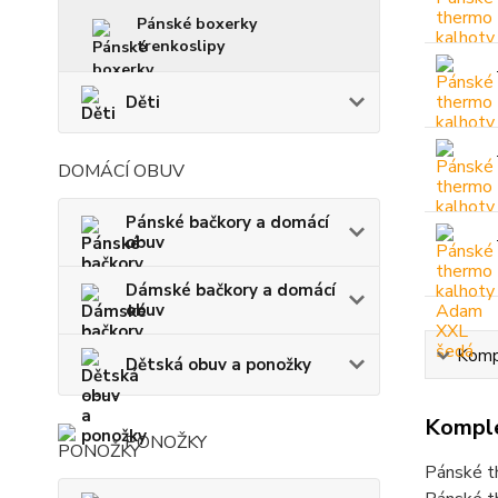
Pánské boxerky
trenkoslipy
Děti
DOMÁCÍ OBUV
Pánské bačkory a domácí
obuv
Dámské bačkory a domácí
obuv
Kompl
Dětská obuv a ponožky
Komple
PONOŽKY
Pánské t