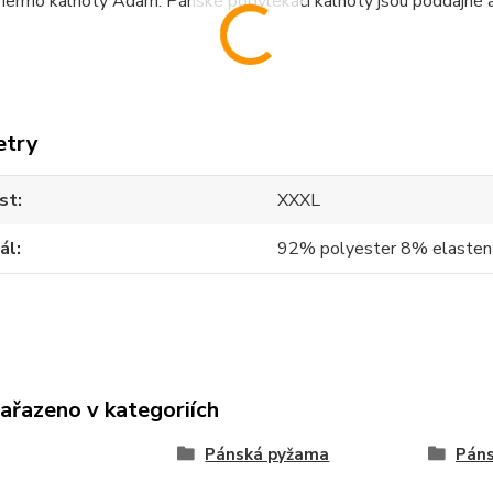
ermo kalhoty Adam. Pánské podvlékací kalhoty jsou poddajné a p
etry
st
XXXL
ál
92% polyester 8% elasten
zařazeno v kategoriích
Pánská pyžama
Páns