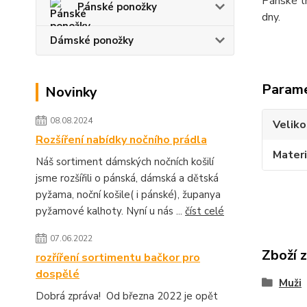
Pánské th
Pánské ponožky
dny.
Dámské ponožky
Param
Novinky
08.08.2024
Veliko
Rozšíření nabídky nočního prádla
Materi
Náš sortiment dámských nočních košilí
jsme rozšířili o pánská, dámská a dětská
pyžama, noční košile( i pánské), županya
pyžamové kalhoty. Nyní u nás ...
číst celé
07.06.2022
Zboží 
rozříření sortimentu bačkor pro
dospělé
Muži
Dobrá zpráva! Od března 2022 je opět