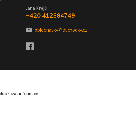
et
Jana Krejčí
+420 412384749
objednavky@duchodky.cz
obrazovat informace