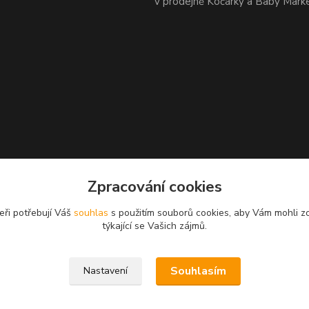
v prodejně Kočárky a Baby Mark
Zpracování cookies
eři potřebují Váš
souhlas
s použitím souborů cookies, aby Vám mohli z
týkající se Vašich zájmů.
Souhlasím
Nastavení