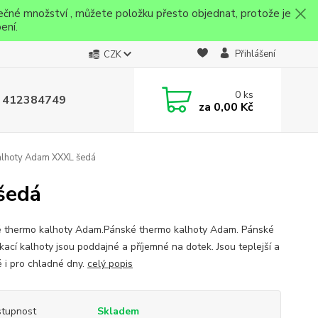
ečné množství , můžete položku přesto objednat, protože je
ení.
Přihlášení
CZK
0
ks
 412384749
za
0,00 Kč
alhoty Adam XXXL šedá
šedá
 thermo kalhoty Adam.Pánské thermo kalhoty Adam. Pánské
kací kalhoty jsou poddajné a příjemné na dotek. Jsou teplejší a
 i pro chladné dny.
celý popis
tupnost
Skladem