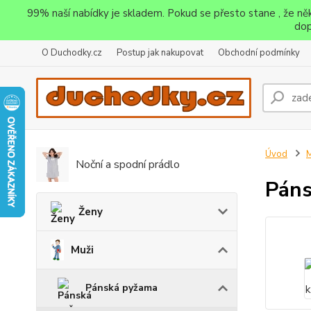
99% naší nabídky je skladem. Pokud se přesto stane , že n
dop
O Duchodky.cz
Postup jak nakupovat
Obchodní podmínky
Úvod
M
Noční a spodní prádlo
Páns
Ženy
Muži
Pánská pyžama