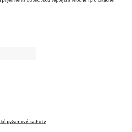
říjemné na dotek. Jsou teplejší a vhodné i pro chladné
ké pyžamové kalhoty