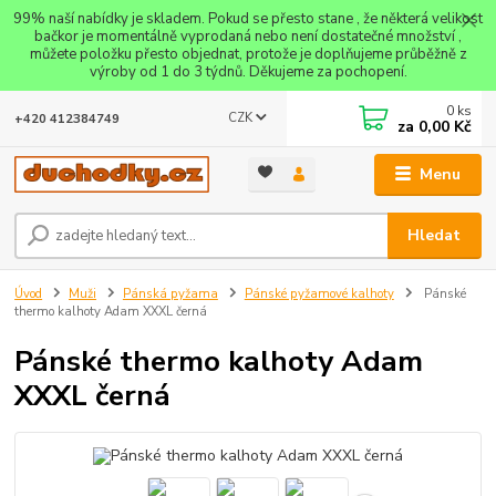
99% naší nabídky je skladem. Pokud se přesto stane , že některá velikost
bačkor je momentálně vyprodaná nebo není dostatečné množství ,
můžete položku přesto objednat, protože je doplňujeme průběžně z
výroby od 1 do 3 týdnů. Děkujeme za pochopení.
0
ks
CZK
+420 412384749
za
0,00 Kč
Menu
Hledat
Úvod
Muži
Pánská pyžama
Pánské pyžamové kalhoty
Pánské
thermo kalhoty Adam XXXL černá
Pánské thermo kalhoty Adam
XXXL černá