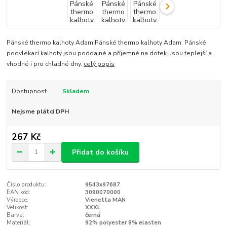
Pánské thermo kalhoty Adam.Pánské thermo kalhoty Adam. Pánské
podvlékací kalhoty jsou poddajné a příjemné na dotek. Jsou teplejší a
vhodné i pro chladné dny.
celý popis
Dostupnost
Skladem
Nejsme plátci DPH
267 Kč
Přidat do košíku
Číslo produktu:
9543x97687
EAN kód:
3090070000
Výrobce:
Vienetta MAN
Velikost:
XXXL
Barva:
černá
Materiál:
92% polyester 8% elasten