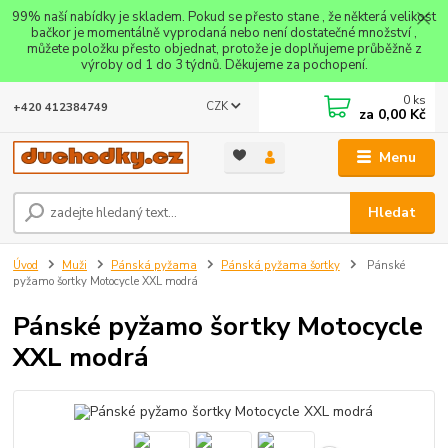
99% naší nabídky je skladem. Pokud se přesto stane , že některá velikost
bačkor je momentálně vyprodaná nebo není dostatečné množství ,
můžete položku přesto objednat, protože je doplňujeme průběžně z
výroby od 1 do 3 týdnů. Děkujeme za pochopení.
0
ks
CZK
+420 412384749
za
0,00 Kč
Menu
Hledat
Úvod
Muži
Pánská pyžama
Pánská pyžama šortky
Pánské
pyžamo šortky Motocycle XXL modrá
Pánské pyžamo šortky Motocycle
XXL modrá