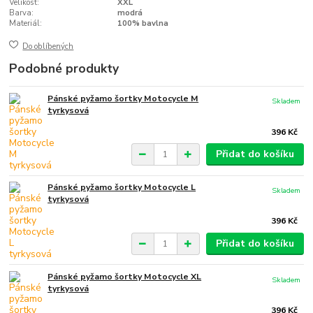
Velikost:
XXL
Barva:
modrá
Materiál:
100% bavlna
Do oblíbených
Podobné produkty
Pánské pyžamo šortky Motocycle M
Skladem
tyrkysová
396 Kč
Přidat do košíku
Pánské pyžamo šortky Motocycle L
Skladem
tyrkysová
396 Kč
Přidat do košíku
Pánské pyžamo šortky Motocycle XL
Skladem
tyrkysová
396 Kč