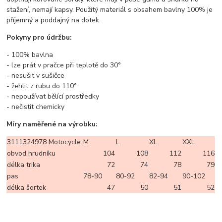
stažení, nemají kapsy. Použitý materiál s obsahem bavlny 100% je
příjemný a poddajný na dotek.
Pokyny pro údržbu:
- 100% bavlna
- lze prát v pračce při teplotě do 30°
- nesušit v sušičce
- žehlit z rubu do 110°
- nepoužívat bělící prostředky
- nečistit chemicky
Míry naměřené na výrobku:
3111324978 Motocycle
M
L
XL
XXL
obvod hrudníku
104
108
112
116
délka trika
72
74
78
79
pas
78-90
80-92
82-94
90-102
délka šortek
47
50
51
52