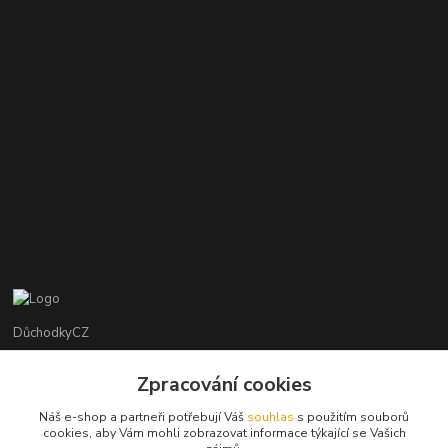
DůchodkyCZ
Jana Krejčí
Zpracování cookies
+420 412384749
Náš e-shop a partneři potřebují Váš
souhlas
s použitím souborů
cookies, aby Vám mohli zobrazovat informace týkající se Vašich
objednavky@duchodky.cz