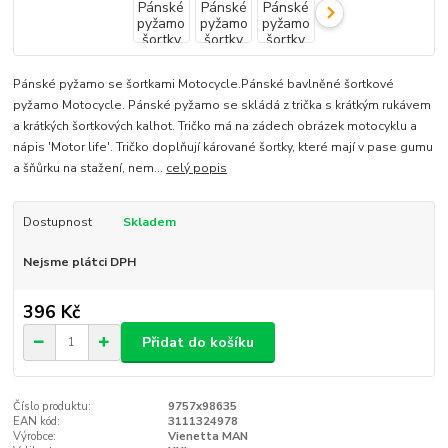
Pánské pyžamo se šortkami Motocycle.Pánské bavlněné šortkové
pyžamo Motocycle. Pánské pyžamo se skládá z trička s krátkým rukávem
a krátkých šortkových kalhot. Tričko má na zádech obrázek motocyklu a
nápis 'Motor life'. Tričko doplňují kárované šortky, které mají v pase gumu
a šňůrku na stažení, nem...
celý popis
Dostupnost
Skladem
Nejsme plátci DPH
396 Kč
Přidat do košíku
Číslo produktu:
9757x98635
EAN kód:
3111324978
Výrobce:
Vienetta MAN