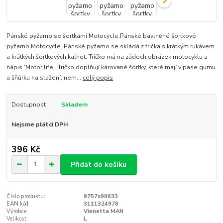
Pánské pyžamo se šortkami Motocycle.Pánské bavlněné šortkové
pyžamo Motocycle. Pánské pyžamo se skládá z trička s krátkým rukávem
a krátkých šortkových kalhot. Tričko má na zádech obrázek motocyklu a
nápis 'Motor life'. Tričko doplňují kárované šortky, které mají v pase gumu
a šňůrku na stažení, nem...
celý popis
Dostupnost
Skladem
Nejsme plátci DPH
396 Kč
Přidat do košíku
Číslo produktu:
9757x98633
EAN kód:
3111324978
Výrobce:
Vienetta MAN
Velikost:
L