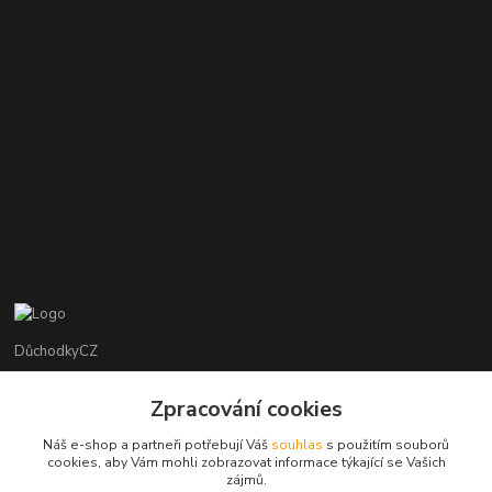
DůchodkyCZ
Jana Krejčí
Zpracování cookies
+420 412384749
Náš e-shop a partneři potřebují Váš
souhlas
s použitím souborů
cookies, aby Vám mohli zobrazovat informace týkající se Vašich
objednavky@duchodky.cz
zájmů.