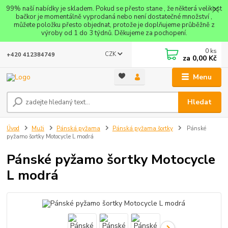
99% naší nabídky je skladem. Pokud se přesto stane , že některá velikost
bačkor je momentálně vyprodaná nebo není dostatečné množství ,
můžete položku přesto objednat, protože je doplňujeme průběžně z
výroby od 1 do 3 týdnů. Děkujeme za pochopení.
0
ks
CZK
+420 412384749
za
0,00 Kč
Menu
Hledat
Úvod
Muži
Pánská pyžama
Pánská pyžama šortky
Pánské
pyžamo šortky Motocycle L modrá
Pánské pyžamo šortky Motocycle
L modrá