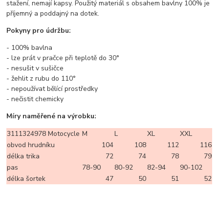
stažení, nemají kapsy. Použitý materiál s obsahem bavlny 100% je
příjemný a poddajný na dotek.
Pokyny pro údržbu:
- 100% bavlna
- lze prát v pračce při teplotě do 30°
- nesušit v sušičce
- žehlit z rubu do 110°
- nepoužívat bělící prostředky
- nečistit chemicky
Míry naměřené na výrobku:
3111324978 Motocycle
M
L
XL
XXL
obvod hrudníku
104
108
112
116
délka trika
72
74
78
79
pas
78-90
80-92
82-94
90-102
délka šortek
47
50
51
52